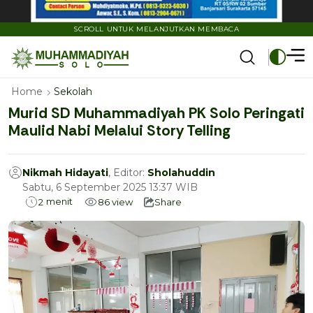
SCROLL UNTUK MELANJUTKAN MEMBACA
Home
Sekolah
Murid SD Muhammadiyah PK Solo Peringati
Maulid Nabi Melalui Story Telling
Nikmah Hidayati
, Editor:
Sholahuddin
Sabtu, 6 September 2025 13:37 WIB
menit
2
86
view
Share