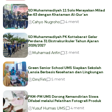
SD Muhammadiyah 11 Solo Merayakan Milad
ke‑63 dengan Khataman Al‑Qur’an
menit
4
Cahyo Nugroho
SD Muhammadiyah PK Kottabarat Gelar
Perdana 31 Ekstrakurikuler Tahun Ajaran
2026/2027
menit
3
Muhamad Arifin
Green Senior School UMS Siapkan Sekolah
Lansia Berbasis Kesehatan dan Lingkungan
menit
5
Dini/Firli
PKM-PM UMS Dorong Kemandirian Siswa
Difabel melalui Pelatihan Fotografi Produk
menit
4
Yusuf Humas UMS