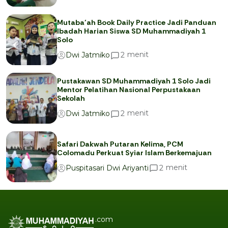
Mutaba’ah Book Daily Practice Jadi Panduan
Ibadah Harian Siswa SD Muhammadiyah 1
Solo
menit
2
Dwi Jatmiko
Pustakawan SD Muhammadiyah 1 Solo Jadi
Mentor Pelatihan Nasional Perpustakaan
Sekolah
menit
2
Dwi Jatmiko
Safari Dakwah Putaran Kelima, PCM
Colomadu Perkuat Syiar Islam Berkemajuan
menit
2
Puspitasari Dwi Ariyanti
.com