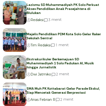
Lazismu SD Muhammadiyah PK Solo Perkuat
Akses Pendidikan Anak Prasejahtera di
Blulukan
menit
3
Redaksi
Majelis Pendidikan PDM Kota Solo Gelar Raker
Sekolah Sentral
menit
1
Tim Redaksi
Ekstrakurikuler Berkemajuan SD
Muhammadiyah 1 Solo Padukan AI, Musik
hingga Jurnalistik
menit
2
Dwi Jatmiko
SMA Muh PK Kottabarat Gelar Parade Ekskul,
Siap Mencetak Generasi Berprestasi
menit
2
Anas Febrian R