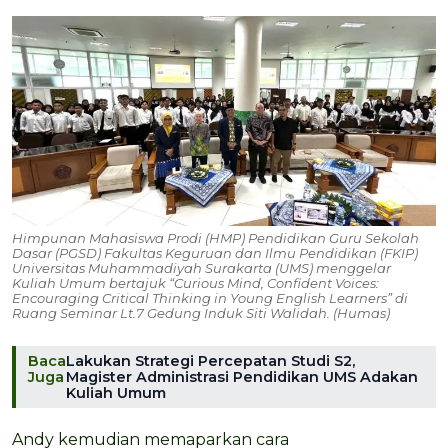
Himpunan Mahasiswa Prodi (HMP) Pendidikan Guru Sekolah
Dasar (PGSD) Fakultas Keguruan dan Ilmu Pendidikan (FKIP)
Universitas Muhammadiyah Surakarta (UMS) menggelar
Kuliah Umum bertajuk “Curious Mind, Confident Voices:
Encouraging Critical Thinking in Young English Learners” di
Ruang Seminar Lt.7 Gedung Induk Siti Walidah. (Humas)
Baca
Lakukan Strategi Percepatan Studi S2,
Juga
Magister Administrasi Pendidikan UMS Adakan
Kuliah Umum
Andy kemudian memaparkan cara