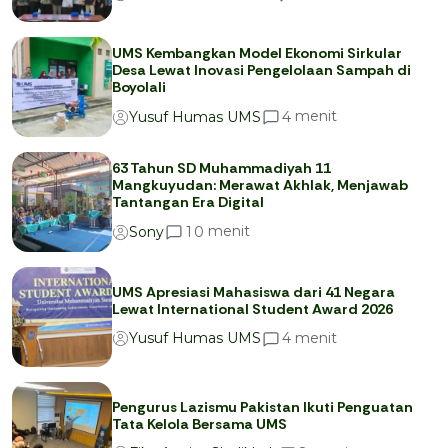
UMS Kembangkan Model Ekonomi Sirkular
Desa Lewat Inovasi Pengelolaan Sampah di
Boyolali
menit
4
Yusuf Humas UMS
63 Tahun SD Muhammadiyah 11
Mangkuyudan: Merawat Akhlak, Menjawab
Tantangan Era Digital
menit
1
0
Sony
UMS Apresiasi Mahasiswa dari 41 Negara
Lewat International Student Award 2026
menit
4
Yusuf Humas UMS
Pengurus Lazismu Pakistan Ikuti Penguatan
Tata Kelola Bersama UMS