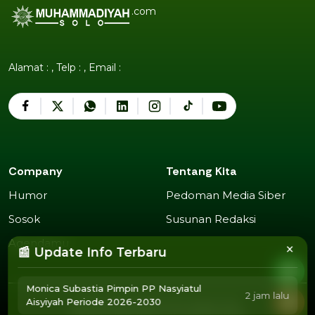
.com
Alamat : , Telp : , Email :
Company
Tentang Kita
Humor
Pedoman Media Siber
Humor
Pedoman Media Siber
Sosok
Susunan Redaksi
Sosok
Susunan Redaksi
Agendamu
×
📰 Update Info Terbaru
Agendamu
Monica Subastia Pimpin PP Nasyiatul
2 jam lalu
Aisyiyah Periode 2026-2030
2025 Copyright @
Muhammadiyah Solo
.
Privacy Policy
Term of Use
Advertise