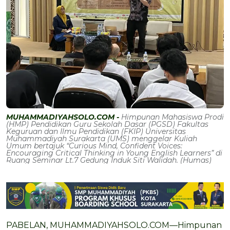
MUHAMMADIYAHSOLO.COM -
Himpunan Mahasiswa Prodi
(HMP) Pendidikan Guru Sekolah Dasar (PGSD) Fakultas
Keguruan dan Ilmu Pendidikan (FKIP) Universitas
Muhammadiyah Surakarta (UMS) menggelar Kuliah
Umum bertajuk “Curious Mind, Confident Voices:
Encouraging Critical Thinking in Young English Learners” di
Ruang Seminar Lt.7 Gedung Induk Siti Walidah. (Humas)
PABELAN, MUHAMMADIYAHSOLO.COM—Himpunan