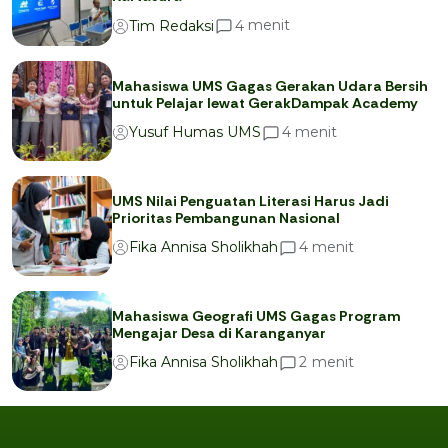
menit
4
Tim Redaksi
Mahasiswa UMS Gagas Gerakan Udara Bersih
untuk Pelajar lewat GerakDampak Academy
menit
4
Yusuf Humas UMS
UMS Nilai Penguatan Literasi Harus Jadi
Prioritas Pembangunan Nasional
menit
4
Fika Annisa Sholikhah
Mahasiswa Geografi UMS Gagas Program
Mengajar Desa di Karanganyar
menit
2
Fika Annisa Sholikhah