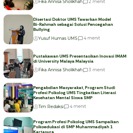
menit
2
Fika Annisa Sholikhah
Disertasi Doktor UMS Tawarkan Model
Bi-Rahmah sebagai Solusi Pencegahan
Bullying
menit
4
Yusuf Humas UMS
Pustakawan UMS Presentasikan Inovasi IMAM
di University Malaya Malaysia
menit
3
Fika Annisa Sholikhah
Pengabdian Masyarakat, Program Studi
Profesi Psikolog UMS Tingkatkan Literasi
Kesehatan Mental Siswa SMP
menit
4
Tim Redaksi
Program Profesi Psikolog UMS Sampaikan
Psikoedukasi di SMP Muhammadiyah 1
Kartasura