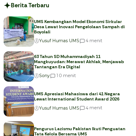
Berita Terbaru
UMS Kembangkan Model Ekonomi Sirkular
Desa Lewat Inovasi Pengelolaan Sampah di
Boyolali
menit
4
Yusuf Humas UMS
63 Tahun SD Muhammadiyah 11
Mangkuyudan: Merawat Akhlak, Menjawab
Tantangan Era Digital
menit
1
0
Sony
UMS Apresiasi Mahasiswa dari 41 Negara
Lewat International Student Award 2026
menit
4
Yusuf Humas UMS
Pengurus Lazismu Pakistan Ikuti Penguatan
Tata Kelola Bersama UMS