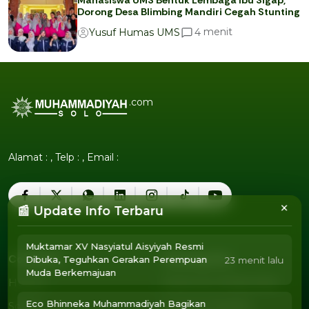
Mahasiswa UMS Bentuk Lembaga Ibu Sigap,
Dorong Desa Blimbing Mandiri Cegah Stunting
menit
4
Yusuf Humas UMS
.com
Alamat : , Telp : , Email :
×
📰 Update Info Terbaru
Muktamar XV Nasyiatul Aisyiyah Resmi
Company
Tentang Kita
Dibuka, Teguhkan Gerakan Perempuan
23 menit lalu
Muda Berkemajuan
Humor
Pedoman Media Siber
Humor
Pedoman Media Siber
Eco Bhinneka Muhammadiyah Bagikan
Sosok
Susunan Redaksi