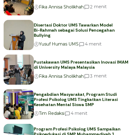
menit
2
Fika Annisa Sholikhah
Disertasi Doktor UMS Tawarkan Model
Bi-Rahmah sebagai Solusi Pencegahan
Bullying
menit
4
Yusuf Humas UMS
Pustakawan UMS Presentasikan Inovasi IMAM
di University Malaya Malaysia
menit
3
Fika Annisa Sholikhah
Pengabdian Masyarakat, Program Studi
Profesi Psikolog UMS Tingkatkan Literasi
Kesehatan Mental Siswa SMP
menit
4
Tim Redaksi
Program Profesi Psikolog UMS Sampaikan
Psikoedukasi di SMP Muhammadiyah 1