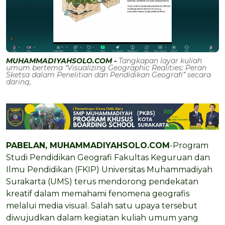
MUHAMMADIYAHSOLO.COM -
Tangkapan layar kuliah
umum bertema “Visualizing Geographic Realities: Peran
Sketsa dalam Penelitian dan Pendidikan Geografi” secara
daring,
PABELAN, MUHAMMADIYAHSOLO.COM
-Program
Studi Pendidikan Geografi Fakultas Keguruan dan
Ilmu Pendidikan (FKIP) Universitas Muhammadiyah
Surakarta (UMS) terus mendorong pendekatan
kreatif dalam memahami fenomena geografis
melalui media visual. Salah satu upaya tersebut
diwujudkan dalam kegiatan kuliah umum yang