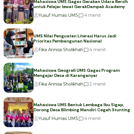
Mahasiswa UMS Gagas Gerakan Udara Bersih
untuk Pelajar lewat GerakDampak Academy
menit
4
Yusuf Humas UMS
UMS Nilai Penguatan Literasi Harus Jadi
Prioritas Pembangunan Nasional
menit
4
Fika Annisa Sholikhah
Mahasiswa Geografi UMS Gagas Program
Mengajar Desa di Karanganyar
menit
2
Fika Annisa Sholikhah
Mahasiswa UMS Bentuk Lembaga Ibu Sigap,
Dorong Desa Blimbing Mandiri Cegah Stunting
menit
4
Yusuf Humas UMS