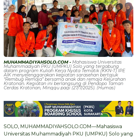
MUHAMMADIYAHSOLO.COM -
Mahasiswa Universitas
Muhammadiyah PKU (UMPKU) Solo yang tergabung
dalam program Kuliah Kerja Nyata Tematik (KKN-T) IPE
AIK menyelenggarakan kegiatan sarasehan bertajuk
“Rembug Remaja” bersama anak dan remaja Kelurahan
Kratonan. Kegiatan ini berlangsung di Pendopo Taman
Cerdas Kratonan, Minggu pagi (27/7/2025). (Humas)
SOLO, MUHAMMADIYAHSOLO.COM—Mahasiswa
Universitas Muhammadiyah PKU (UMPKU) Solo yang