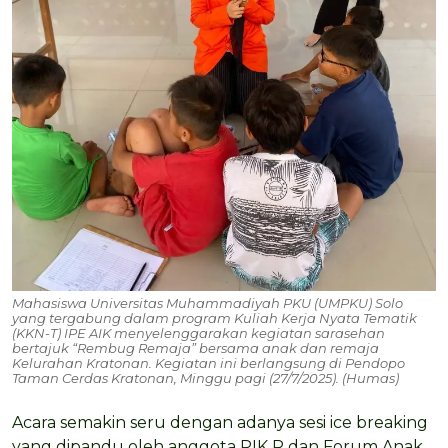
Mahasiswa Universitas Muhammadiyah PKU (UMPKU) Solo
yang tergabung dalam program Kuliah Kerja Nyata Tematik
(KKN-T) IPE AIK menyelenggarakan kegiatan sarasehan
bertajuk “Rembug Remaja” bersama anak dan remaja
Kelurahan Kratonan. Kegiatan ini berlangsung di Pendopo
Taman Cerdas Kratonan, Minggu pagi (27/7/2025). (Humas)
Acara semakin seru dengan adanya sesi ice breaking
yang dipandu oleh anggota PIK R dan Forum Anak,