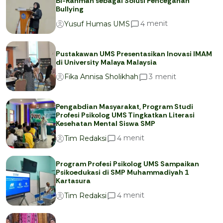
Bi-Rahmah sebagai Solusi Pencegahan
Bullying
menit
4
Yusuf Humas UMS
Pustakawan UMS Presentasikan Inovasi IMAM
di University Malaya Malaysia
menit
3
Fika Annisa Sholikhah
Pengabdian Masyarakat, Program Studi
Profesi Psikolog UMS Tingkatkan Literasi
Kesehatan Mental Siswa SMP
menit
4
Tim Redaksi
Program Profesi Psikolog UMS Sampaikan
Psikoedukasi di SMP Muhammadiyah 1
Kartasura
menit
4
Tim Redaksi