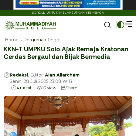
SCROLL UNTUK MELANJUTKAN MEMBACA
Home
Perguruan Tinggi
KKN-T UMPKU Solo Ajak Remaja Kratonan
Cerdas Bergaul dan Bijak Bermedia
Redaksi
, Editor:
Alan Aliarcham
Senin, 28 Juli 2025 23:08 WIB
menit
4
13
view
Share