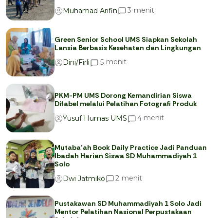
menit
3
Muhamad Arifin
Green Senior School UMS Siapkan Sekolah
Lansia Berbasis Kesehatan dan Lingkungan
menit
5
Dini/Firli
PKM-PM UMS Dorong Kemandirian Siswa
Difabel melalui Pelatihan Fotografi Produk
menit
4
Yusuf Humas UMS
Mutaba’ah Book Daily Practice Jadi Panduan
Ibadah Harian Siswa SD Muhammadiyah 1
Solo
menit
2
Dwi Jatmiko
Pustakawan SD Muhammadiyah 1 Solo Jadi
Mentor Pelatihan Nasional Perpustakaan