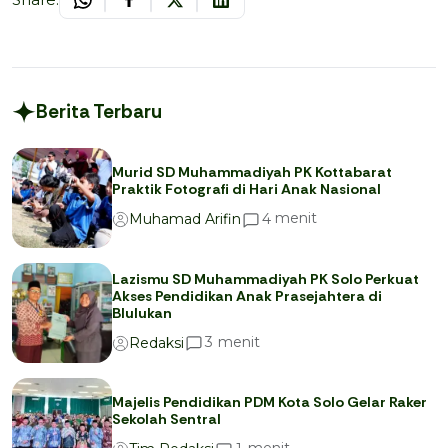
Berita Terbaru
Murid SD Muhammadiyah PK Kottabarat
Praktik Fotografi di Hari Anak Nasional
menit
4
Muhamad Arifin
Lazismu SD Muhammadiyah PK Solo Perkuat
Akses Pendidikan Anak Prasejahtera di
Blulukan
menit
3
Redaksi
Majelis Pendidikan PDM Kota Solo Gelar Raker
Sekolah Sentral