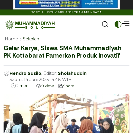
SCROLL UNTUK MELANJUTKAN MEMBACA
Home
Sekolah
Gelar Karya, Siswa SMA Muhammadiyah
PK Kottabarat Pamerkan Produk Inovatif
Hendro Susilo
, Editor:
Sholahuddin
Sabtu, 14 Juni 2025 14:48 WIB
menit
2
9
view
Share