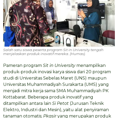
Salah satu siswa peserta program Sit in University tengah
menjelaskan produk inovatif mereka. (Humas).
Pameran program
Sit in University
menampilkan
produk-produk inovasi karya siswa dari 20 program
studi di Universitas Sebelas Maret (UNS) maupun
Universitas Muhammadiyah Surakarta (UMS) yang
menjadi mitra kerja sama SMA Muhammadiyah PK
Kottabarat. Beberapa produk inovatif yang
ditampilkan antara lain
Si Petot
(Jurusan Teknik
Elektro, Industri dan Mesin), yaitu alat penyiraman
tanaman otomatis;
Pkasir
yang merupakan produk