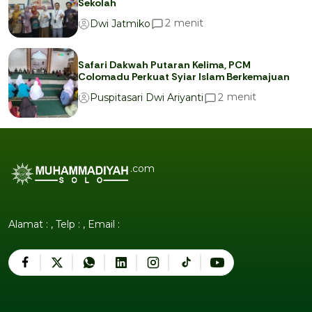
Sekolah
menit
2
Dwi Jatmiko
Safari Dakwah Putaran Kelima, PCM
Colomadu Perkuat Syiar Islam Berkemajuan
menit
2
Puspitasari Dwi Ariyanti
.com
Alamat : , Telp : , Email :