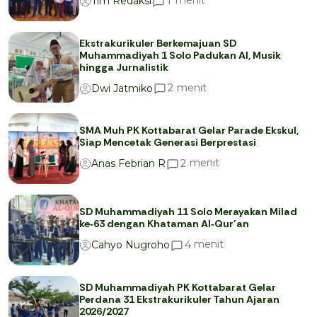
menit
1
Tim Redaksi
Ekstrakurikuler Berkemajuan SD
Muhammadiyah 1 Solo Padukan AI, Musik
hingga Jurnalistik
menit
2
Dwi Jatmiko
SMA Muh PK Kottabarat Gelar Parade Ekskul,
Siap Mencetak Generasi Berprestasi
menit
2
Anas Febrian R
SD Muhammadiyah 11 Solo Merayakan Milad
ke‑63 dengan Khataman Al‑Qur’an
menit
4
Cahyo Nugroho
SD Muhammadiyah PK Kottabarat Gelar
Perdana 31 Ekstrakurikuler Tahun Ajaran
2026/2027