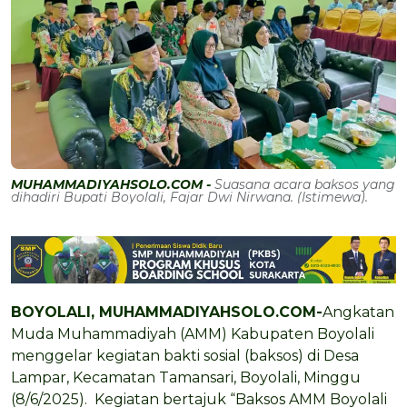
MUHAMMADIYAHSOLO.COM -
Suasana acara baksos yang
dihadiri Bupati Boyolali, Fajar Dwi Nirwana. (Istimewa).
BOYOLALI, MUHAMMADIYAHSOLO.COM-
Angkatan
Muda Muhammadiyah (AMM) Kabupaten Boyolali
menggelar kegiatan bakti sosial (baksos) di Desa
Lampar, Kecamatan Tamansari, Boyolali, Minggu
(8/6/2025). Kegiatan bertajuk “Baksos AMM Boyolali