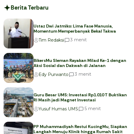
Berita Terbaru
Ustaz Dwi Jatmiko: Lima Fase Manusia,
Momentum Memperbanyak Bekal Takwa
menit
3
Tim Redaksi
BikersMu Sleman Rayakan Milad Ke-1 dengan
Aksi Sosial dan Dakwah di Jalanan
menit
3
Edy Purwanto
Guru Besar UMS: Investasi Rp1.010 T Buktikan
RI Masih jadi Magnet Investasi
menit
5
Yusuf Humas UMS
PP Muhammadiyah Restui KucingMu, Siapkan
Langkah Menuju Klinik hingga Rumah Sakit