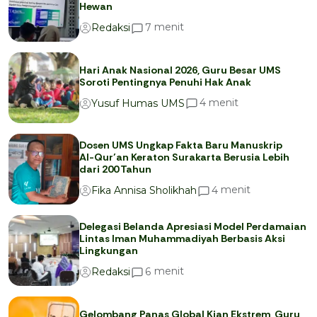
Hewan
menit
7
Redaksi
Hari Anak Nasional 2026, Guru Besar UMS
Soroti Pentingnya Penuhi Hak Anak
menit
4
Yusuf Humas UMS
Dosen UMS Ungkap Fakta Baru Manuskrip
Al-Qur’an Keraton Surakarta Berusia Lebih
dari 200 Tahun
menit
4
Fika Annisa Sholikhah
Delegasi Belanda Apresiasi Model Perdamaian
Lintas Iman Muhammadiyah Berbasis Aksi
Lingkungan
menit
6
Redaksi
Gelombang Panas Global Kian Ekstrem, Guru