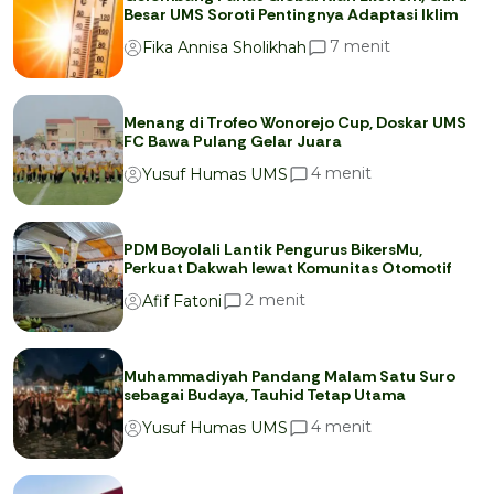
Besar UMS Soroti Pentingnya Adaptasi Iklim
menit
7
Fika Annisa Sholikhah
Menang di Trofeo Wonorejo Cup, Doskar UMS
FC Bawa Pulang Gelar Juara
menit
4
Yusuf Humas UMS
PDM Boyolali Lantik Pengurus BikersMu,
Perkuat Dakwah lewat Komunitas Otomotif
menit
2
Afif Fatoni
Muhammadiyah Pandang Malam Satu Suro
sebagai Budaya, Tauhid Tetap Utama
menit
4
Yusuf Humas UMS