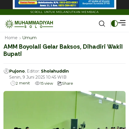
SCROLL UNTUK MELANJUTKAN MEMBACA
Home
Umum
AMM Boyolali Gelar Baksos, Dihadiri Wakil
Bupati
Pujono
, Editor:
Sholahuddin
Senin, 9 Juni 2025 10:45 WIB
menit
2
15
view
Share