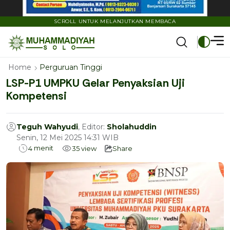
SCROLL UNTUK MELANJUTKAN MEMBACA
Home
Perguruan Tinggi
LSP-P1 UMPKU Gelar Penyaksian Uji
Kompetensi
Teguh Wahyudi
, Editor:
Sholahuddin
Senin, 12 Mei 2025 14:31 WIB
menit
4
35
view
Share