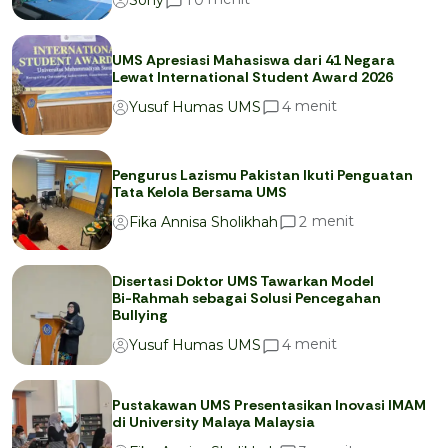
1
0
Sony
UMS Apresiasi Mahasiswa dari 41 Negara
Lewat International Student Award 2026
menit
4
Yusuf Humas UMS
Pengurus Lazismu Pakistan Ikuti Penguatan
Tata Kelola Bersama UMS
menit
2
Fika Annisa Sholikhah
Disertasi Doktor UMS Tawarkan Model
Bi-Rahmah sebagai Solusi Pencegahan
Bullying
menit
4
Yusuf Humas UMS
Pustakawan UMS Presentasikan Inovasi IMAM
di University Malaya Malaysia