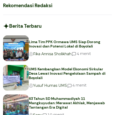
Rekomendasi Redaksi
Berita Terbaru
Lima Tim PPK Ormawa UMS Siap Dorong
Inovasi dan Potensi Lokal di Boyolali
menit
4
Fika Annisa Sholikhah
UMS Kembangkan Model Ekonomi Sirkular
Desa Lewat Inovasi Pengelolaan Sampah di
Boyolali
menit
4
Yusuf Humas UMS
63 Tahun SD Muhammadiyah 11
Mangkuyudan: Merawat Akhlak, Menjawab
Tantangan Era Digital
menit