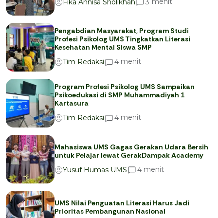
menit
3
Fika Annisa Sholikhah
Pengabdian Masyarakat, Program Studi
Profesi Psikolog UMS Tingkatkan Literasi
Kesehatan Mental Siswa SMP
menit
4
Tim Redaksi
Program Profesi Psikolog UMS Sampaikan
Psikoedukasi di SMP Muhammadiyah 1
Kartasura
menit
4
Tim Redaksi
Mahasiswa UMS Gagas Gerakan Udara Bersih
untuk Pelajar lewat GerakDampak Academy
menit
4
Yusuf Humas UMS
UMS Nilai Penguatan Literasi Harus Jadi
Prioritas Pembangunan Nasional