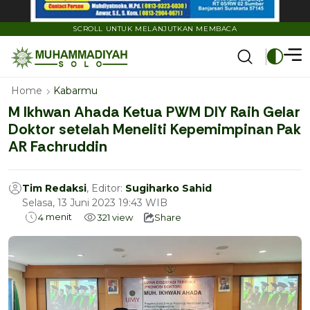
SCROLL UNTUK MELANJUTKAN MEMBACA
Home
Kabarmu
M Ikhwan Ahada Ketua PWM DIY Raih Gelar
Doktor setelah Meneliti Kepemimpinan Pak
AR Fachruddin
Tim Redaksi
, Editor:
Sugiharko Sahid
Selasa, 13 Juni 2023 19:43 WIB
menit
4
321
view
Share