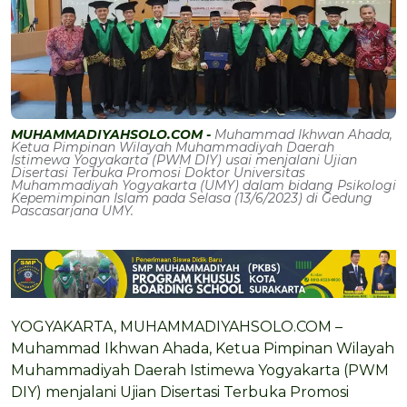
MUHAMMADIYAHSOLO.COM -
Muhammad Ikhwan Ahada,
Ketua Pimpinan Wilayah Muhammadiyah Daerah
Istimewa Yogyakarta (PWM DIY) usai menjalani Ujian
Disertasi Terbuka Promosi Doktor Universitas
Muhammadiyah Yogyakarta (UMY) dalam bidang Psikologi
Kepemimpinan Islam pada Selasa (13/6/2023) di Gedung
Pascasarjana UMY.
YOGYAKARTA, MUHAMMADIYAHSOLO.COM –
Muhammad Ikhwan Ahada, Ketua Pimpinan Wilayah
Muhammadiyah Daerah Istimewa Yogyakarta (PWM
DIY) menjalani Ujian Disertasi Terbuka Promosi