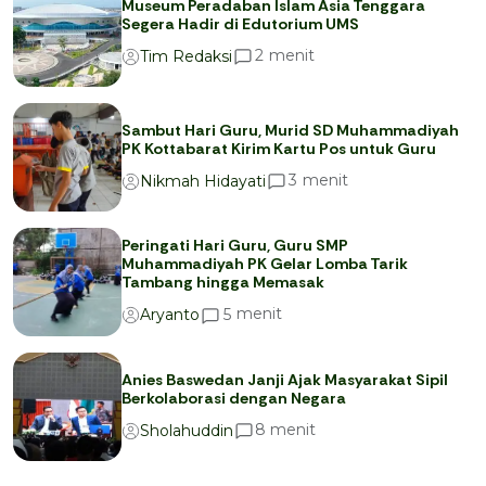
Museum Peradaban Islam Asia Tenggara
Segera Hadir di Edutorium UMS
menit
2
Tim Redaksi
Sambut Hari Guru, Murid SD Muhammadiyah
PK Kottabarat Kirim Kartu Pos untuk Guru
menit
3
Nikmah Hidayati
Peringati Hari Guru, Guru SMP
Muhammadiyah PK Gelar Lomba Tarik
Tambang hingga Memasak
menit
5
Aryanto
Anies Baswedan Janji Ajak Masyarakat Sipil
Berkolaborasi dengan Negara
menit
8
Sholahuddin