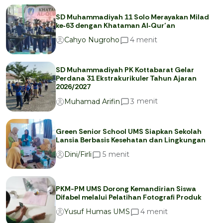
SD Muhammadiyah 11 Solo Merayakan Milad
ke‑63 dengan Khataman Al‑Qur’an
menit
4
Cahyo Nugroho
SD Muhammadiyah PK Kottabarat Gelar
Perdana 31 Ekstrakurikuler Tahun Ajaran
2026/2027
menit
3
Muhamad Arifin
Green Senior School UMS Siapkan Sekolah
Lansia Berbasis Kesehatan dan Lingkungan
menit
5
Dini/Firli
PKM-PM UMS Dorong Kemandirian Siswa
Difabel melalui Pelatihan Fotografi Produk
menit
4
Yusuf Humas UMS