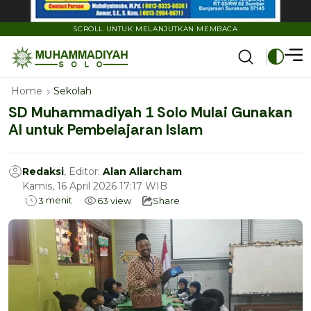
SCROLL UNTUK MELANJUTKAN MEMBACA
Home
Sekolah
SD Muhammadiyah 1 Solo Mulai Gunakan
AI untuk Pembelajaran Islam
Redaksi
, Editor:
Alan Aliarcham
Kamis, 16 April 2026 17:17 WIB
menit
3
63
view
Share