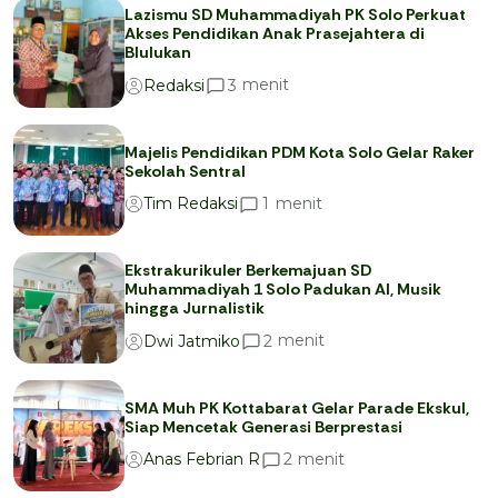
Lazismu SD Muhammadiyah PK Solo Perkuat
Akses Pendidikan Anak Prasejahtera di
Blulukan
menit
3
Redaksi
Majelis Pendidikan PDM Kota Solo Gelar Raker
Sekolah Sentral
menit
1
Tim Redaksi
Ekstrakurikuler Berkemajuan SD
Muhammadiyah 1 Solo Padukan AI, Musik
hingga Jurnalistik
menit
2
Dwi Jatmiko
SMA Muh PK Kottabarat Gelar Parade Ekskul,
Siap Mencetak Generasi Berprestasi
menit
2
Anas Febrian R