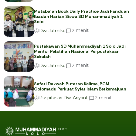
Mutaba’ah Book Daily Practice Jadi Panduan
Ibadah Harian Siswa SD Muhammadiyah 1
Solo
menit
2
Dwi Jatmiko
Pustakawan SD Muhammadiyah 1 Solo Jadi
Mentor Pelatihan Nasional Perpustakaan
Sekolah
menit
2
Dwi Jatmiko
Safari Dakwah Putaran Kelima, PCM
Colomadu Perkuat Syiar Islam Berkemajuan
menit
2
Puspitasari Dwi Ariyanti
.com