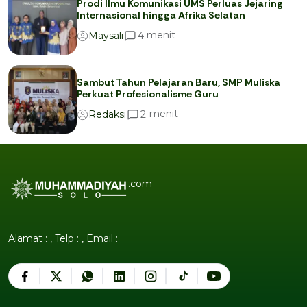
Prodi Ilmu Komunikasi UMS Perluas Jejaring
Internasional hingga Afrika Selatan
menit
4
Maysali
Sambut Tahun Pelajaran Baru, SMP Muliska
Perkuat Profesionalisme Guru
menit
2
Redaksi
.com
Alamat : , Telp : , Email :