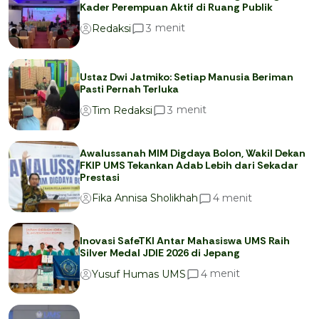
Kader Perempuan Aktif di Ruang Publik
menit
3
Redaksi
Ustaz Dwi Jatmiko: Setiap Manusia Beriman
Pasti Pernah Terluka
menit
3
Tim Redaksi
Awalussanah MIM Digdaya Bolon, Wakil Dekan
FKIP UMS Tekankan Adab Lebih dari Sekadar
Prestasi
menit
4
Fika Annisa Sholikhah
Inovasi SafeTKI Antar Mahasiswa UMS Raih
Silver Medal JDIE 2026 di Jepang
menit
4
Yusuf Humas UMS