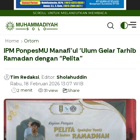
SCROLL UNTUK MELANJUTKAN MEMBACA
Home
Ortom
IPM PonpesMU Manafi’ul ‘Ulum Gelar Tarhib
Ramadan dengan “Pelita”
Tim Redaksi
, Editor:
Sholahuddin
Rabu, 18 Februari 2026 13:07 WIB
menit
2
31
view
Share