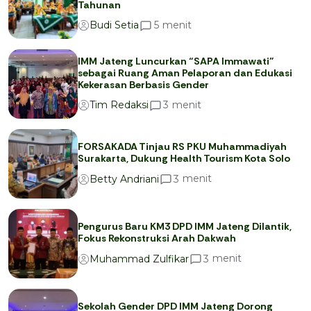
Tahunan
menit
5
Budi Setia
IMM Jateng Luncurkan “SAPA Immawati”
sebagai Ruang Aman Pelaporan dan Edukasi
Kekerasan Berbasis Gender
menit
3
Tim Redaksi
FORSAKADA Tinjau RS PKU Muhammadiyah
Surakarta, Dukung Health Tourism Kota Solo
menit
3
Betty Andriani
Pengurus Baru KM3 DPD IMM Jateng Dilantik,
Fokus Rekonstruksi Arah Dakwah
menit
3
Muhammad Zulfikar
Sekolah Gender DPD IMM Jateng Dorong