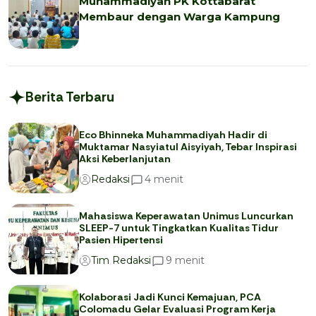
Muhammadiyah PK Kottabarat
Membaur dengan Warga Kampung
Berita Terbaru
Eco Bhinneka Muhammadiyah Hadir di
Muktamar Nasyiatul Aisyiyah, Tebar Inspirasi
Aksi Keberlanjutan
menit
4
Redaksi
Mahasiswa Keperawatan Unimus Luncurkan
SLEEP-7 untuk Tingkatkan Kualitas Tidur
Pasien Hipertensi
menit
9
Tim Redaksi
Kolaborasi Jadi Kunci Kemajuan, PCA
Colomadu Gelar Evaluasi Program Kerja