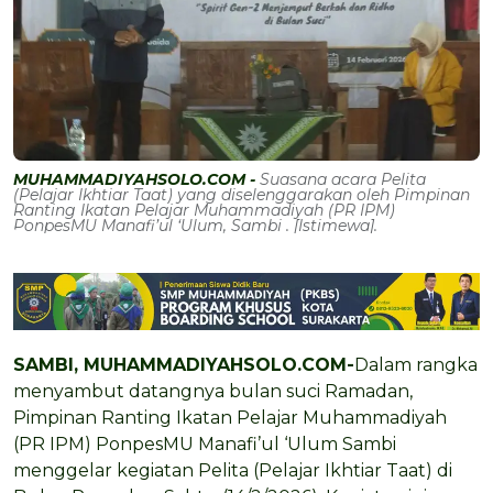
MUHAMMADIYAHSOLO.COM -
Suasana acara Pelita
(Pelajar Ikhtiar Taat) yang diselenggarakan oleh Pimpinan
Ranting Ikatan Pelajar Muhammadiyah (PR IPM)
PonpesMU Manafi’ul ‘Ulum, Sambi . [Istimewa].
SAMBI, MUHAMMADIYAHSOLO.COM-
Dalam rangka
menyambut datangnya bulan suci Ramadan,
Pimpinan Ranting Ikatan Pelajar Muhammadiyah
(PR IPM) PonpesMU Manafi’ul ‘Ulum Sambi
menggelar kegiatan Pelita (Pelajar Ikhtiar Taat) di