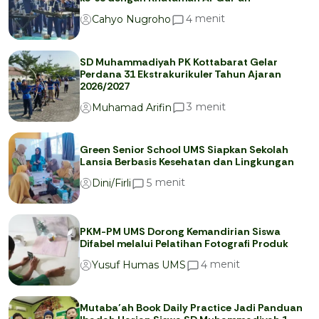
menit
4
Cahyo Nugroho
SD Muhammadiyah PK Kottabarat Gelar
Perdana 31 Ekstrakurikuler Tahun Ajaran
2026/2027
menit
3
Muhamad Arifin
Green Senior School UMS Siapkan Sekolah
Lansia Berbasis Kesehatan dan Lingkungan
menit
5
Dini/Firli
PKM-PM UMS Dorong Kemandirian Siswa
Difabel melalui Pelatihan Fotografi Produk
menit
4
Yusuf Humas UMS
Mutaba’ah Book Daily Practice Jadi Panduan