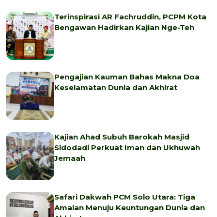
Terinspirasi AR Fachruddin, PCPM Kota
Bengawan Hadirkan Kajian Nge-Teh
Pengajian Kauman Bahas Makna Doa
Keselamatan Dunia dan Akhirat
Kajian Ahad Subuh Barokah Masjid
Sidodadi Perkuat Iman dan Ukhuwah
Jemaah
Safari Dakwah PCM Solo Utara: Tiga
Amalan Menuju Keuntungan Dunia dan