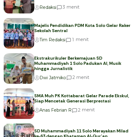
menit
3
Redaksi
Majelis Pendidikan PDM Kota Solo Gelar Raker
Sekolah Sentral
menit
1
Tim Redaksi
Ekstrakurikuler Berkemajuan SD
Muhammadiyah 1 Solo Padukan AI, Musik
hingga Jurnalistik
menit
2
Dwi Jatmiko
SMA Muh PK Kottabarat Gelar Parade Ekskul,
Siap Mencetak Generasi Berprestasi
menit
2
Anas Febrian R
SD Muhammadiyah 11 Solo Merayakan Milad
ke‑63 dengan Khataman Al‑Qur’an