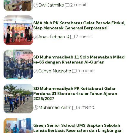
menit
2
Dwi Jatmiko
SMA Muh PK Kottabarat Gelar Parade Ekskul,
Siap Mencetak Generasi Berprestasi
menit
2
Anas Febrian R
SD Muhammadiyah 11 Solo Merayakan Milad
ke‑63 dengan Khataman Al‑Qur’an
menit
4
Cahyo Nugroho
SD Muhammadiyah PK Kottabarat Gelar
Perdana 31 Ekstrakurikuler Tahun Ajaran
2026/2027
menit
3
Muhamad Arifin
Green Senior School UMS Siapkan Sekolah
Lansia Berbasis Kesehatan dan Lingkungan