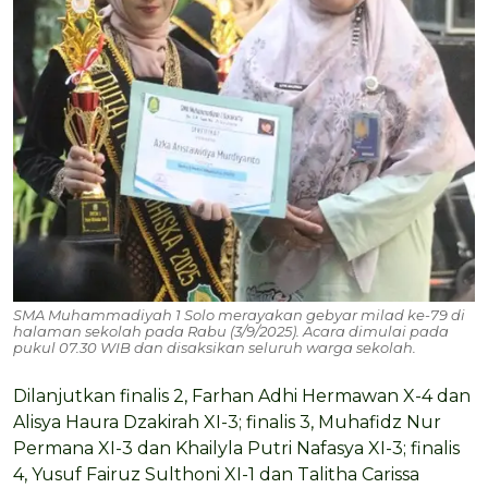
SMA Muhammadiyah 1 Solo merayakan gebyar milad ke-79 di
halaman sekolah pada Rabu (3/9/2025). Acara dimulai pada
pukul 07.30 WIB dan disaksikan seluruh warga sekolah.
Dilanjutkan finalis 2, Farhan Adhi Hermawan X-4 dan
Alisya Haura Dzakirah XI-3; finalis 3, Muhafidz Nur
Permana XI-3 dan Khailyla Putri Nafasya XI-3; finalis
4, Yusuf Fairuz Sulthoni XI-1 dan Talitha Carissa