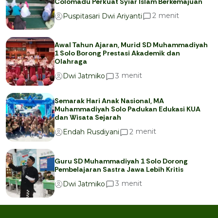
Colomadu Perkuat Syiar Islam Berkemajuan
menit
2
Puspitasari Dwi Ariyanti
Awal Tahun Ajaran, Murid SD Muhammadiyah
1 Solo Borong Prestasi Akademik dan
Olahraga
menit
3
Dwi Jatmiko
Semarak Hari Anak Nasional, MA
Muhammadiyah Solo Padukan Edukasi KUA
dan Wisata Sejarah
menit
2
Endah Rusdiyani
Guru SD Muhammadiyah 1 Solo Dorong
Pembelajaran Sastra Jawa Lebih Kritis
menit
3
Dwi Jatmiko