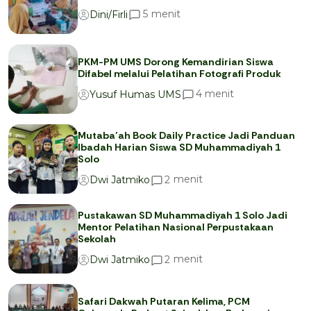
menit
5
Dini/Firli
PKM-PM UMS Dorong Kemandirian Siswa
Difabel melalui Pelatihan Fotografi Produk
menit
4
Yusuf Humas UMS
Mutaba’ah Book Daily Practice Jadi Panduan
Ibadah Harian Siswa SD Muhammadiyah 1
Solo
menit
2
Dwi Jatmiko
Pustakawan SD Muhammadiyah 1 Solo Jadi
Mentor Pelatihan Nasional Perpustakaan
Sekolah
menit
2
Dwi Jatmiko
Safari Dakwah Putaran Kelima, PCM