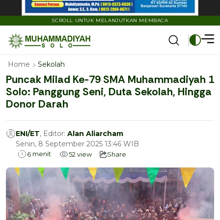
SCROLL UNTUK MELANJUTKAN MEMBACA
Home
Sekolah
Puncak Milad Ke-79 SMA Muhammadiyah 1
Solo: Panggung Seni, Duta Sekolah, Hingga
Donor Darah
ENI/ET
, Editor:
Alan Aliarcham
Senin, 8 September 2025 13:46 WIB
menit
6
52
view
Share