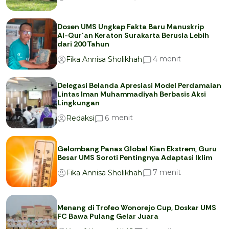
Dosen UMS Ungkap Fakta Baru Manuskrip
Al-Qur’an Keraton Surakarta Berusia Lebih
dari 200 Tahun
menit
4
Fika Annisa Sholikhah
Delegasi Belanda Apresiasi Model Perdamaian
Lintas Iman Muhammadiyah Berbasis Aksi
Lingkungan
menit
6
Redaksi
Gelombang Panas Global Kian Ekstrem, Guru
Besar UMS Soroti Pentingnya Adaptasi Iklim
menit
7
Fika Annisa Sholikhah
Menang di Trofeo Wonorejo Cup, Doskar UMS
FC Bawa Pulang Gelar Juara