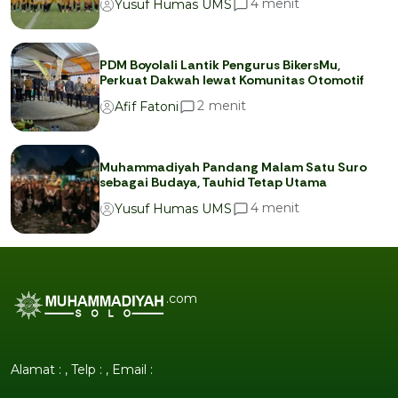
menit
4
Yusuf Humas UMS
PDM Boyolali Lantik Pengurus BikersMu,
Perkuat Dakwah lewat Komunitas Otomotif
menit
2
Afif Fatoni
Muhammadiyah Pandang Malam Satu Suro
sebagai Budaya, Tauhid Tetap Utama
menit
4
Yusuf Humas UMS
.com
Alamat : , Telp : , Email :