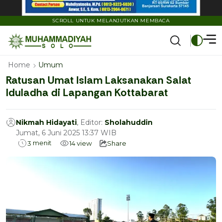
SCROLL UNTUK MELANJUTKAN MEMBACA
Home
Umum
Ratusan Umat Islam Laksanakan Salat
Iduladha di Lapangan Kottabarat
Nikmah Hidayati
, Editor:
Sholahuddin
Jumat, 6 Juni 2025 13:37 WIB
menit
3
14
view
Share