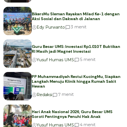
BikersMu Sleman Rayakan Milad Ke-1 dengan
Aksi Sosial dan Dakwah di Jalanan
menit
3
Edy Purwanto
Guru Besar UMS: Investasi Rp1.010 T Buktikan
RI Masih jadi Magnet Investasi
menit
5
Yusuf Humas UMS
PP Muhammadiyah Restui KucingMu, Siapkan
Langkah Menuju Klinik hingga Rumah Sakit
Hewan
menit
7
Redaksi
Hari Anak Nasional 2026, Guru Besar UMS
Soroti Pentingnya Penuhi Hak Anak
menit
4
Yusuf Humas UMS