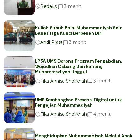
menit
3
Redaksi
Kuliah Subuh Balai Muhammadiyah Solo
Bahas Tiga Kunci Berbenah Diri
menit
3
Andi Prast
LP3A UMS Dorong Program Pengabdian,
Wujudkan Cabang dan Ranting
Muhammadiyah Unggul
menit
3
Fika Annisa Sholikhah
UMS Kembangkan Presensi Digital untuk
Pengajian Muhammadiyah
menit
4
Fika Annisa Sholikhah
Menghidupkan Muhammadiyah Melalui Anak