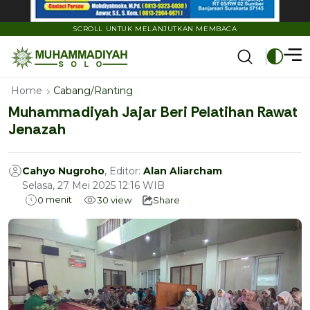
SCROLL UNTUK MELANJUTKAN MEMBACA
Home
Cabang/Ranting
Muhammadiyah Jajar Beri Pelatihan Rawat
Jenazah
Cahyo Nugroho
, Editor:
Alan Aliarcham
Selasa, 27 Mei 2025 12:16 WIB
menit
0
30
view
Share