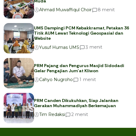
Muda
menit
8
Ahmad Muwaffiqul Choir
UMS Dampingi PCM Kebakkramat, Petakan 36
Titik AUM Lewat Teknologi Geospasial dan
Website
menit
3
Yusuf Humas UMS
PRM Pajang dan Pengurus Masjid Sidodadi
Gelar Pengajian Jum’at Kliwon
menit
1
Cahyo Nugroho
PRM Canden Dikukuhkan, Siap Jalankan
Gerakan Muhammadiyah Berkemajuan
menit
2
Tim Redaksi