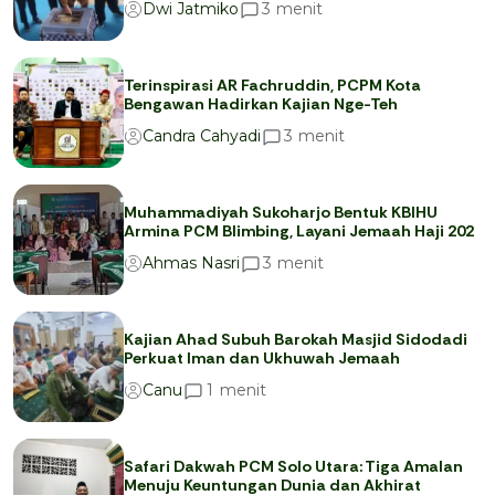
menit
3
Dwi Jatmiko
Terinspirasi AR Fachruddin, PCPM Kota
Bengawan Hadirkan Kajian Nge-Teh
menit
3
Candra Cahyadi
Muhammadiyah Sukoharjo Bentuk KBIHU
Armina PCM Blimbing, Layani Jemaah Haji 202
menit
3
Ahmas Nasri
Kajian Ahad Subuh Barokah Masjid Sidodadi
Perkuat Iman dan Ukhuwah Jemaah
menit
1
Canu
Safari Dakwah PCM Solo Utara: Tiga Amalan
Menuju Keuntungan Dunia dan Akhirat