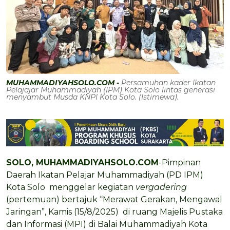
MUHAMMADIYAHSOLO.COM -
Persamuhan kader Ikatan
Pelajajar Muhammadiyah (IPM) Kota Solo lintas generasi
menyambut Musda KNPI Kota Solo. (Istimewa).
SOLO, MUHAMMADIYAHSOLO.COM
-Pimpinan
Daerah Ikatan Pelajar Muhammadiyah (PD IPM)
Kota Solo menggelar kegiatan
vergadering
(pertemuan) bertajuk “Merawat Gerakan, Mengawal
Jaringan”, Kamis (15/8/2025) di ruang Majelis Pustaka
dan Informasi (MPI) di Balai Muhammadiyah Kota