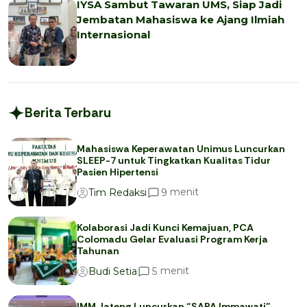
IYSA Sambut Tawaran UMS, Siap Jadi
Jembatan Mahasiswa ke Ajang Ilmiah
Internasional
Berita Terbaru
Mahasiswa Keperawatan Unimus Luncurkan
SLEEP-7 untuk Tingkatkan Kualitas Tidur
Pasien Hipertensi
menit
9
Tim Redaksi
Kolaborasi Jadi Kunci Kemajuan, PCA
Colomadu Gelar Evaluasi Program Kerja
Tahunan
menit
5
Budi Setia
IMM Jateng Luncurkan “SAPA Immawati”