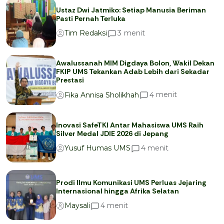
Ustaz Dwi Jatmiko: Setiap Manusia Beriman
Pasti Pernah Terluka
menit
3
Tim Redaksi
Awalussanah MIM Digdaya Bolon, Wakil Dekan
FKIP UMS Tekankan Adab Lebih dari Sekadar
Prestasi
menit
4
Fika Annisa Sholikhah
Inovasi SafeTKI Antar Mahasiswa UMS Raih
Silver Medal JDIE 2026 di Jepang
menit
4
Yusuf Humas UMS
Prodi Ilmu Komunikasi UMS Perluas Jejaring
Internasional hingga Afrika Selatan
menit
4
Maysali