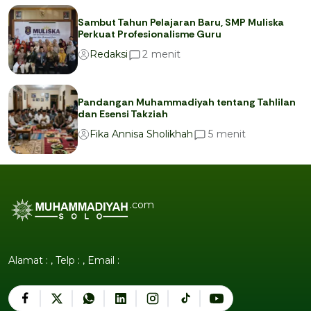
Sambut Tahun Pelajaran Baru, SMP Muliska
Perkuat Profesionalisme Guru
menit
2
Redaksi
Pandangan Muhammadiyah tentang Tahlilan
dan Esensi Takziah
menit
5
Fika Annisa Sholikhah
.com
Alamat : , Telp : , Email :