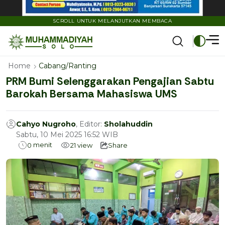
SCROLL UNTUK MELANJUTKAN MEMBACA
Home
Cabang/Ranting
PRM Bumi Selenggarakan Pengajian Sabtu
Barokah Bersama Mahasiswa UMS
Cahyo Nugroho
, Editor:
Sholahuddin
Sabtu, 10 Mei 2025 16:52 WIB
menit
0
21
view
Share