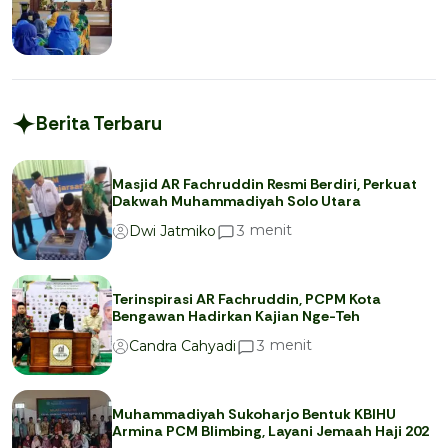
Berita Terbaru
Masjid AR Fachruddin Resmi Berdiri, Perkuat
Dakwah Muhammadiyah Solo Utara
menit
3
Dwi Jatmiko
Terinspirasi AR Fachruddin, PCPM Kota
Bengawan Hadirkan Kajian Nge-Teh
menit
3
Candra Cahyadi
Muhammadiyah Sukoharjo Bentuk KBIHU
Armina PCM Blimbing, Layani Jemaah Haji 202