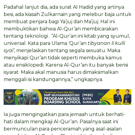
Padahal lanjut dia, ada surat Al Hadid yang artinya
besi, ada kiasah Zulkarnain yang melebur baja untuk
membuat penjara bagi Ya’juj dan Ma’juj. Hal ini
membuktikan bahwa Al-Qur’an membicarakan
tentang teknologi. “Al-Qur’an ini kitab yang syumul,
universal. Kata para Ulama ‘Qur’an
tibyanan li kulli
syai’
, menjelaskan tentang segala sesuatu. Maka
menyikapi Qur’an tidak seperti membuka kamus
atau ensiklopedi. Karena Al-Qur’an itu banyak berisi
isyarat. Maka akal manusia harus dimaksimalkan
menggali isi kandungannya,” ungkapnya.
Ia juga mengingatkan para jemaah untuk berhati-
hati dalam mengkaji Al-Qur’an. Pasalnya saat ini
bermunculan para penceramah yang asal-asalan