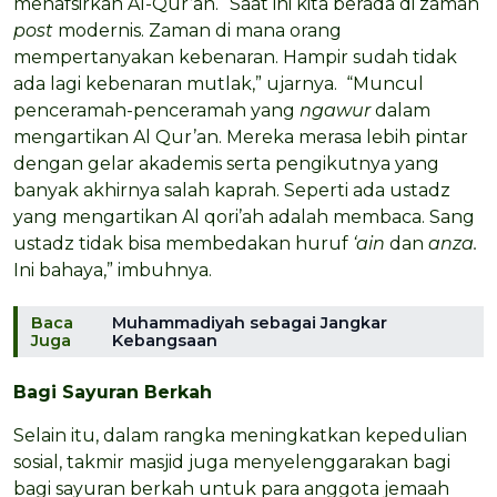
menafsirkan Al-Qur’an. “Saat ini kita berada di zaman
post
modernis. Zaman di mana orang
mempertanyakan kebenaran. Hampir sudah tidak
ada lagi kebenaran mutlak,” ujarnya. “Muncul
penceramah-penceramah yang
ngawur
dalam
mengartikan Al Qur’an. Mereka merasa lebih pintar
dengan gelar akademis serta pengikutnya yang
banyak akhirnya salah kaprah. Seperti ada ustadz
yang mengartikan Al qori’ah adalah membaca. Sang
ustadz tidak bisa membedakan huruf
‘ain
dan
anza.
Ini bahaya,” imbuhnya.
Baca
Muhammadiyah sebagai Jangkar
Juga
Kebangsaan
Bagi Sayuran Berkah
Selain itu, dalam rangka meningkatkan kepedulian
sosial, takmir masjid juga menyelenggarakan bagi
bagi sayuran berkah untuk para anggota jemaah