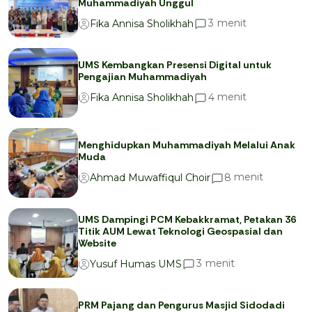
Muhammadiyah Unggul
menit
3
Fika Annisa Sholikhah
UMS Kembangkan Presensi Digital untuk
Pengajian Muhammadiyah
menit
4
Fika Annisa Sholikhah
Menghidupkan Muhammadiyah Melalui Anak
Muda
menit
8
Ahmad Muwaffiqul Choir
UMS Dampingi PCM Kebakkramat, Petakan 36
Titik AUM Lewat Teknologi Geospasial dan
Website
menit
3
Yusuf Humas UMS
PRM Pajang dan Pengurus Masjid Sidodadi