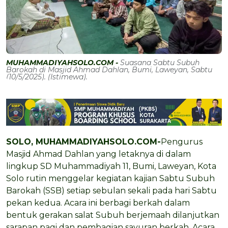
MUHAMMADIYAHSOLO.COM -
Suasana Sabtu Subuh
Barokah di Masjid Ahmad Dahlan, Bumi, Laweyan, Sabtu
(10/5/2025). (Istimewa).
SOLO, MUHAMMADIYAHSOLO.COM-
Pengurus
Masjid Ahmad Dahlan yang letaknya di dalam
lingkup SD Muhammadiyah 11, Bumi, Laweyan, Kota
Solo rutin menggelar kegiatan kajian Sabtu Subuh
Barokah (SSB) setiap sebulan sekali pada hari Sabtu
pekan kedua. Acara ini berbagi berkah dalam
bentuk gerakan salat Subuh berjemaah dilanjutkan
sarapan pagi dan pembagian sayuran berkah. Acara