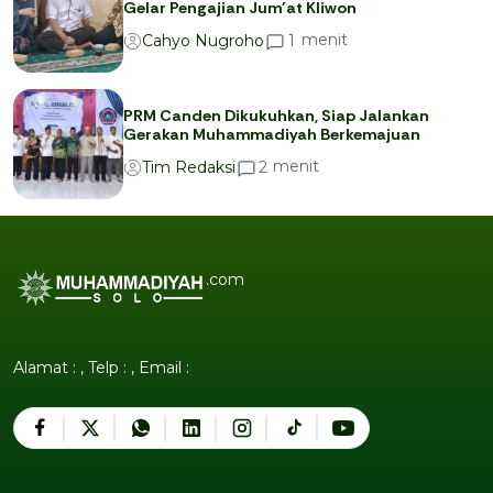
Gelar Pengajian Jum’at Kliwon
menit
1
Cahyo Nugroho
PRM Canden Dikukuhkan, Siap Jalankan
Gerakan Muhammadiyah Berkemajuan
menit
2
Tim Redaksi
.com
Alamat : , Telp : , Email :