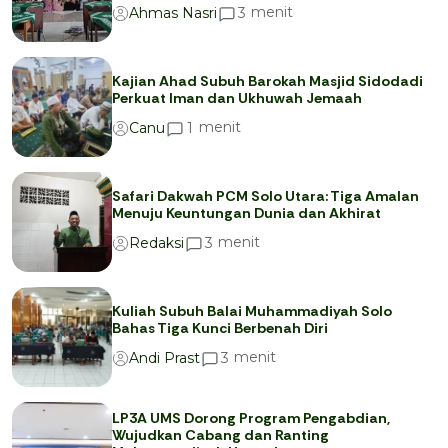
menit
3
Ahmas Nasri
Kajian Ahad Subuh Barokah Masjid Sidodadi
Perkuat Iman dan Ukhuwah Jemaah
menit
1
Canu
Safari Dakwah PCM Solo Utara: Tiga Amalan
Menuju Keuntungan Dunia dan Akhirat
menit
3
Redaksi
Kuliah Subuh Balai Muhammadiyah Solo
Bahas Tiga Kunci Berbenah Diri
menit
3
Andi Prast
LP3A UMS Dorong Program Pengabdian,
Wujudkan Cabang dan Ranting