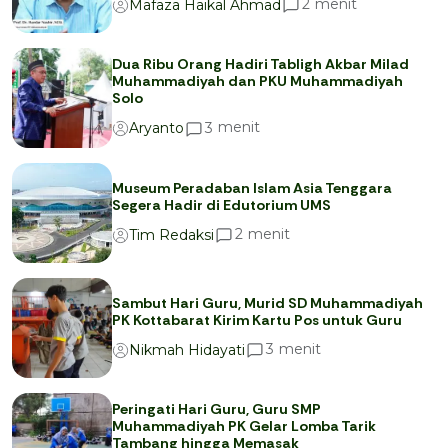
menit
2
Mafaza Haikal Ahmad
Dua Ribu Orang Hadiri Tabligh Akbar Milad
Muhammadiyah dan PKU Muhammadiyah
Solo
menit
3
Aryanto
Museum Peradaban Islam Asia Tenggara
Segera Hadir di Edutorium UMS
menit
2
Tim Redaksi
Sambut Hari Guru, Murid SD Muhammadiyah
PK Kottabarat Kirim Kartu Pos untuk Guru
menit
3
Nikmah Hidayati
Peringati Hari Guru, Guru SMP
Muhammadiyah PK Gelar Lomba Tarik
Tambang hingga Memasak