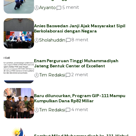
menit
5
Aryanto
Anies Baswedan Janji Ajak Masyarakat Sipil
Berkolaborasi dengan Negara
menit
8
Sholahuddin
Enam Perguruan Tinggi Muhammadiyah
Jateng Bentuk Center of Excellent
menit
2
Tim Redaksi
Baru diluncurkan, Program GIP-111 Mampu
Kumpulkan Dana Rp82 Miliar
menit
4
Tim Redaksi
Sambut Milad Muhammadiyah ke-111, Hizbul