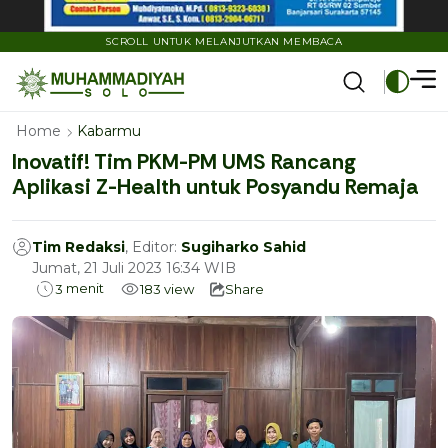
SCROLL UNTUK MELANJUTKAN MEMBACA
Home
Kabarmu
Inovatif! Tim PKM-PM UMS Rancang
Aplikasi Z-Health untuk Posyandu Remaja
Tim Redaksi
, Editor:
Sugiharko Sahid
Jumat, 21 Juli 2023 16:34 WIB
menit
3
183
view
Share