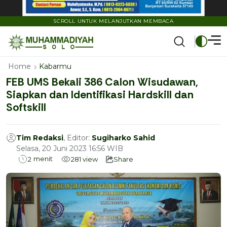
SCROLL UNTUK MELANJUTKAN MEMBACA
Home
Kabarmu
FEB UMS Bekali 386 Calon Wisudawan,
Siapkan dan Identifikasi Hardskill dan
Softskill
Tim Redaksi
, Editor:
Sugiharko Sahid
Selasa, 20 Juni 2023 16:56 WIB
menit
2
281
view
Share