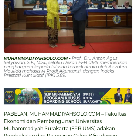
MUHAMMADIYAHSOLO.COM -
Prof., Dr., Anton Agus
Setyawan, S.E., M.Si., selaku Dekan FEB UMS memberikan
penghargaan kepada lulusan terbaik diraih oleh Az-zahra
Maulida mahasiswi Prodi Akuntansi, dengan Indeks
Prestasi Kumulatif (IPK) 3.89.
PABELAN, MUHAMMADIYAHSOLO.COM – Fakultas
Ekonomi dan Pembangunan Universitas
Muhammadiyah Surakarta (FEB UMS) adakan
Pembekalan dan Pelepasan Calon Wisudawan,