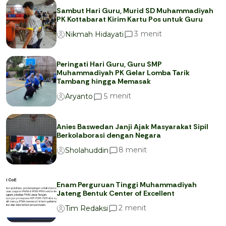
Sambut Hari Guru, Murid SD Muhammadiyah
PK Kottabarat Kirim Kartu Pos untuk Guru
menit
3
Nikmah Hidayati
Peringati Hari Guru, Guru SMP
Muhammadiyah PK Gelar Lomba Tarik
Tambang hingga Memasak
menit
5
Aryanto
Anies Baswedan Janji Ajak Masyarakat Sipil
Berkolaborasi dengan Negara
menit
8
Sholahuddin
Enam Perguruan Tinggi Muhammadiyah
Jateng Bentuk Center of Excellent
menit
2
Tim Redaksi