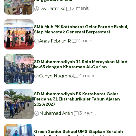
menit
2
Dwi Jatmiko
SMA Muh PK Kottabarat Gelar Parade Ekskul,
Siap Mencetak Generasi Berprestasi
menit
2
Anas Febrian R
SD Muhammadiyah 11 Solo Merayakan Milad
ke‑63 dengan Khataman Al‑Qur’an
menit
4
Cahyo Nugroho
SD Muhammadiyah PK Kottabarat Gelar
Perdana 31 Ekstrakurikuler Tahun Ajaran
2026/2027
menit
3
Muhamad Arifin
Green Senior School UMS Siapkan Sekolah