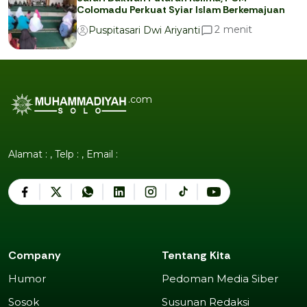
Colomadu Perkuat Syiar Islam Berkemajuan
menit
2
Puspitasari Dwi Ariyanti
.com
Alamat : , Telp : , Email :
Company
Tentang Kita
Humor
Pedoman Media Siber
Humor
Pedoman Media Siber
Sosok
Susunan Redaksi