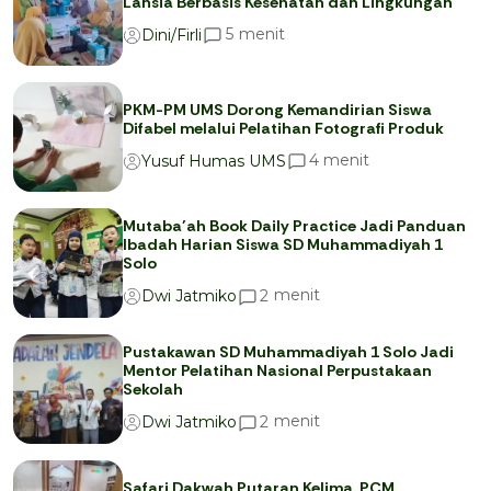
Lansia Berbasis Kesehatan dan Lingkungan
menit
5
Dini/Firli
PKM-PM UMS Dorong Kemandirian Siswa
Difabel melalui Pelatihan Fotografi Produk
menit
4
Yusuf Humas UMS
Mutaba’ah Book Daily Practice Jadi Panduan
Ibadah Harian Siswa SD Muhammadiyah 1
Solo
menit
2
Dwi Jatmiko
Pustakawan SD Muhammadiyah 1 Solo Jadi
Mentor Pelatihan Nasional Perpustakaan
Sekolah
menit
2
Dwi Jatmiko
Safari Dakwah Putaran Kelima, PCM