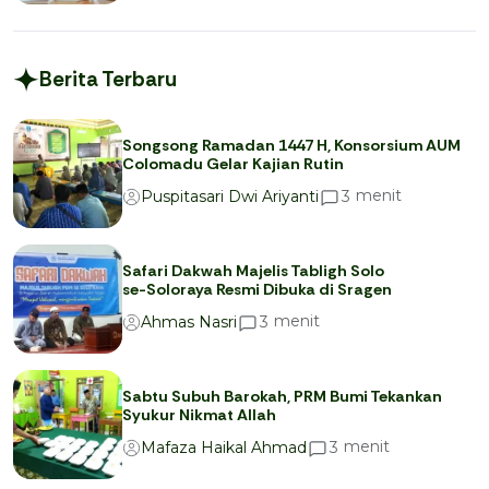
Berita Terbaru
Songsong Ramadan 1447 H, Konsorsium AUM
Colomadu Gelar Kajian Rutin
menit
3
Puspitasari Dwi Ariyanti
Safari Dakwah Majelis Tabligh Solo
se-Soloraya Resmi Dibuka di Sragen
menit
3
Ahmas Nasri
Sabtu Subuh Barokah, PRM Bumi Tekankan
Syukur Nikmat Allah
menit
3
Mafaza Haikal Ahmad