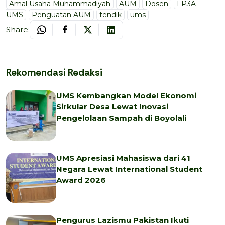
Amal Usaha Muhammadiyah
AUM
Dosen
LP3A
UMS
Penguatan AUM
tendik
ums
Share:
Rekomendasi Redaksi
UMS Kembangkan Model Ekonomi
Sirkular Desa Lewat Inovasi
Pengelolaan Sampah di Boyolali
UMS Apresiasi Mahasiswa dari 41
Negara Lewat International Student
Award 2026
Pengurus Lazismu Pakistan Ikuti