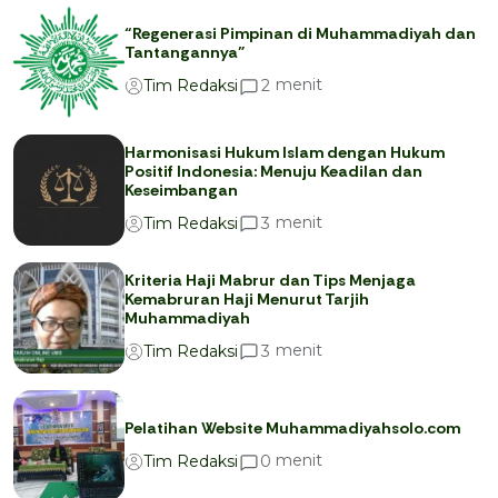
“Regenerasi Pimpinan di Muhammadiyah dan
Tantangannya”
menit
2
Tim Redaksi
Harmonisasi Hukum Islam dengan Hukum
Positif Indonesia: Menuju Keadilan dan
Keseimbangan
menit
3
Tim Redaksi
Kriteria Haji Mabrur dan Tips Menjaga
Kemabruran Haji Menurut Tarjih
Muhammadiyah
menit
3
Tim Redaksi
Pelatihan Website Muhammadiyahsolo.com
menit
0
Tim Redaksi