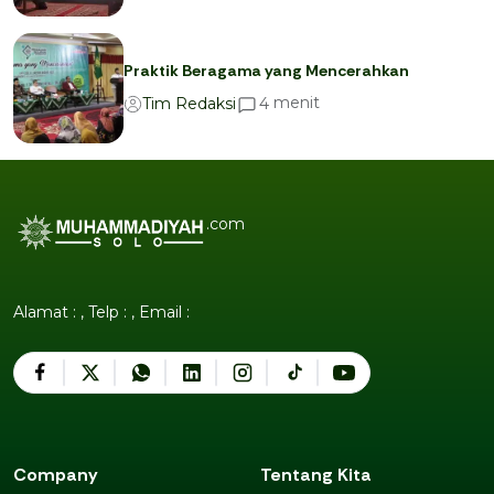
Praktik Beragama yang Mencerahkan
menit
4
Tim Redaksi
.com
Alamat : , Telp : , Email :
Company
Tentang Kita