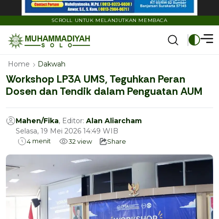
SCROLL UNTUK MELANJUTKAN MEMBACA
Home
Dakwah
Workshop LP3A UMS, Teguhkan Peran
Dosen dan Tendik dalam Penguatan AUM
Mahen/Fika
, Editor:
Alan Aliarcham
Selasa, 19 Mei 2026 14:49 WIB
menit
4
32
view
Share