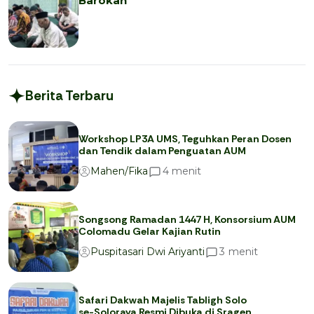
Barokah
Berita Terbaru
Workshop LP3A UMS, Teguhkan Peran Dosen
dan Tendik dalam Penguatan AUM
menit
4
Mahen/Fika
Songsong Ramadan 1447 H, Konsorsium AUM
Colomadu Gelar Kajian Rutin
menit
3
Puspitasari Dwi Ariyanti
Safari Dakwah Majelis Tabligh Solo
se-Soloraya Resmi Dibuka di Sragen