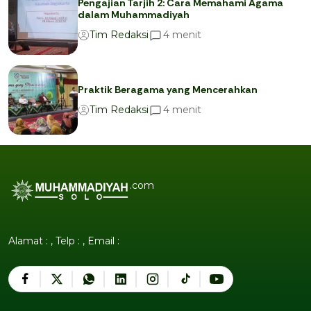
Pengajian Tarjih 2: Cara Memahami Agama
dalam Muhammadiyah
menit
4
Tim Redaksi
Praktik Beragama yang Mencerahkan
menit
4
Tim Redaksi
.com
Alamat : , Telp : , Email :