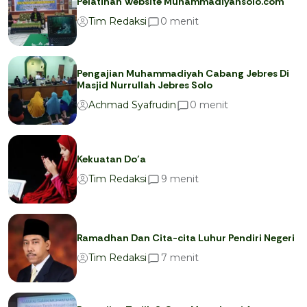
Pelatihan Website Muhammadiyahsolo.com
menit
0
Tim Redaksi
Pengajian Muhammadiyah Cabang Jebres Di
Masjid Nurrullah Jebres Solo
menit
0
Achmad Syafrudin
Kekuatan Do’a
menit
9
Tim Redaksi
Ramadhan Dan Cita-cita Luhur Pendiri Negeri
menit
7
Tim Redaksi