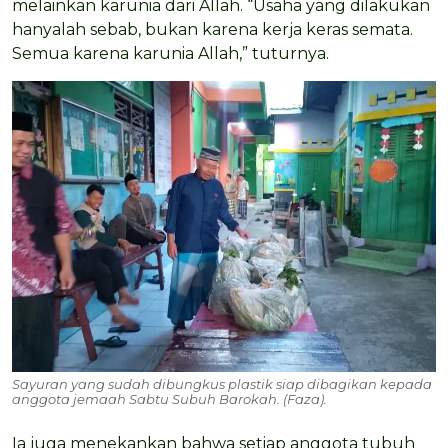
melainkan karunia dari Allah. “Usaha yang dilakukan
hanyalah sebab, bukan karena kerja keras semata.
Semua karena karunia Allah,” tuturnya.
Sayuran yang sudah dibungkus plastik siap dibagikan kepada
anggota jemaah Sabtu Subuh Barokah. (Faza).
Ia juga menekankan bahwa setiap anggota tubuh