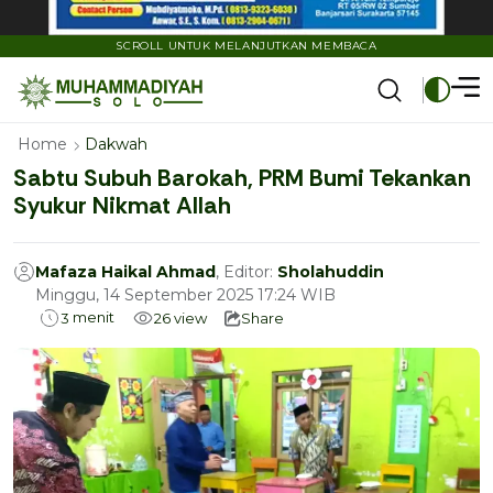
SCROLL UNTUK MELANJUTKAN MEMBACA
Home
Dakwah
Sabtu Subuh Barokah, PRM Bumi Tekankan
Syukur Nikmat Allah
Mafaza Haikal Ahmad
, Editor:
Sholahuddin
Minggu, 14 September 2025 17:24 WIB
menit
3
26
view
Share