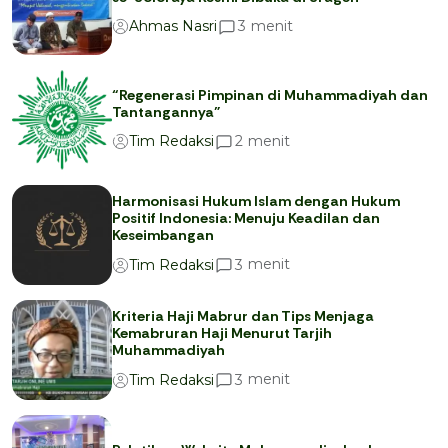
menit
3
Ahmas Nasri
“Regenerasi Pimpinan di Muhammadiyah dan
Tantangannya”
menit
2
Tim Redaksi
Harmonisasi Hukum Islam dengan Hukum
Positif Indonesia: Menuju Keadilan dan
Keseimbangan
menit
3
Tim Redaksi
Kriteria Haji Mabrur dan Tips Menjaga
Kemabruran Haji Menurut Tarjih
Muhammadiyah
menit
3
Tim Redaksi