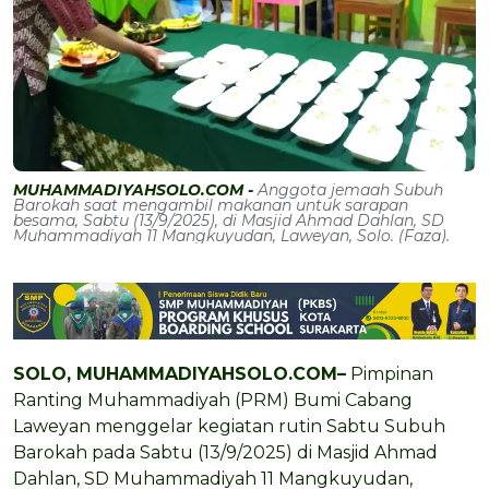
MUHAMMADIYAHSOLO.COM -
Anggota jemaah Subuh
Barokah saat mengambil makanan untuk sarapan
besama, Sabtu (13/9/2025), di Masjid Ahmad Dahlan, SD
Muhammadiyah 11 Mangkuyudan, Laweyan, Solo. (Faza).
SOLO,
MUHAMMADIYAHSOLO.COM
–
Pimpinan
Ranting Muhammadiyah (PRM) Bumi Cabang
Laweyan menggelar kegiatan rutin Sabtu Subuh
Barokah pada Sabtu (13/9/2025) di Masjid Ahmad
Dahlan, SD Muhammadiyah 11 Mangkuyudan,