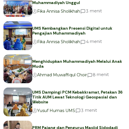
Muhammadiyah Unggul
menit
3
Fika Annisa Sholikhah
UMS Kembangkan Presensi Digital untuk
Pengajian Muhammadiyah
menit
4
Fika Annisa Sholikhah
Menghidupkan Muhammadiyah Melalui Anak
Muda
menit
8
Ahmad Muwaffiqul Choir
UMS Dampingi PCM Kebakkramat, Petakan 36
Titik AUM Lewat Teknologi Geospasial dan
Website
menit
3
Yusuf Humas UMS
PRM Pajang dan Pengurus Masjid Sidodadi