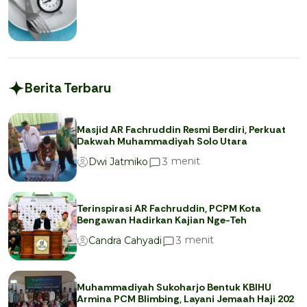
Berita Terbaru
Masjid AR Fachruddin Resmi Berdiri, Perkuat
Dakwah Muhammadiyah Solo Utara
menit
3
Dwi Jatmiko
Terinspirasi AR Fachruddin, PCPM Kota
Bengawan Hadirkan Kajian Nge-Teh
menit
3
Candra Cahyadi
Muhammadiyah Sukoharjo Bentuk KBIHU
Armina PCM Blimbing, Layani Jemaah Haji 202