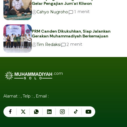
Gelar Pengajian Jum’at Kliwon
menit
1
Cahyo Nugroho
PRM Canden Dikukuhkan, Siap Jalankan
Gerakan Muhammadiyah Berkemajuan
menit
2
Tim Redaksi
.com
Alamat : , Telp : , Email :