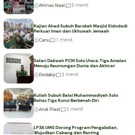
menit
3
Ahmas Nasri
Kajian Ahad Subuh Barokah Masjid Sidodadi
Perkuat Iman dan Ukhuwah Jemaah
menit
1
Canu
Safari Dakwah PCM Solo Utara: Tiga Amalan
Menuju Keuntungan Dunia dan Akhirat
menit
3
Redaksi
Kuliah Subuh Balai Muhammadiyah Solo
Bahas Tiga Kunci Berbenah Diri
menit
3
Andi Prast
LP3A UMS Dorong Program Pengabdian,
Wujudkan Cabang dan Ranting