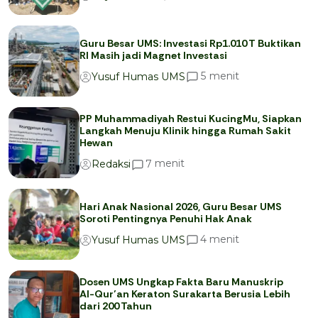
Guru Besar UMS: Investasi Rp1.010 T Buktikan
RI Masih jadi Magnet Investasi
menit
5
Yusuf Humas UMS
PP Muhammadiyah Restui KucingMu, Siapkan
Langkah Menuju Klinik hingga Rumah Sakit
Hewan
menit
7
Redaksi
Hari Anak Nasional 2026, Guru Besar UMS
Soroti Pentingnya Penuhi Hak Anak
menit
4
Yusuf Humas UMS
Dosen UMS Ungkap Fakta Baru Manuskrip
Al-Qur’an Keraton Surakarta Berusia Lebih
dari 200 Tahun