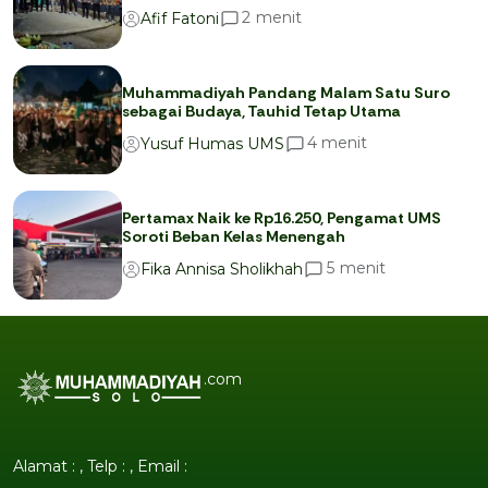
menit
2
Afif Fatoni
Muhammadiyah Pandang Malam Satu Suro
sebagai Budaya, Tauhid Tetap Utama
menit
4
Yusuf Humas UMS
Pertamax Naik ke Rp16.250, Pengamat UMS
Soroti Beban Kelas Menengah
menit
5
Fika Annisa Sholikhah
.com
Alamat : , Telp : , Email :