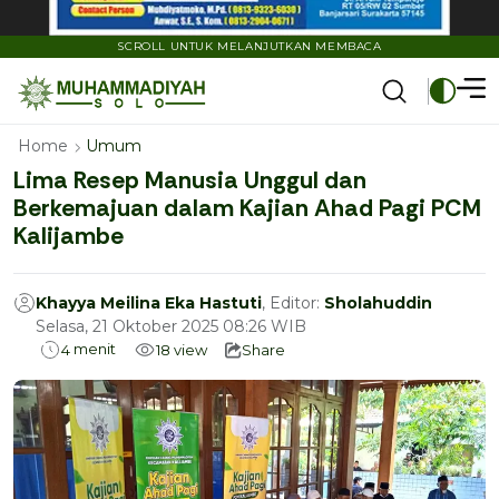
SCROLL UNTUK MELANJUTKAN MEMBACA
Home
Umum
Lima Resep Manusia Unggul dan
Berkemajuan dalam Kajian Ahad Pagi PCM
Kalijambe
Khayya Meilina Eka Hastuti
, Editor:
Sholahuddin
Selasa, 21 Oktober 2025 08:26 WIB
menit
4
18
view
Share