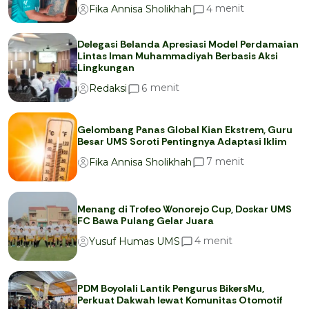
menit
4
Fika Annisa Sholikhah
Delegasi Belanda Apresiasi Model Perdamaian
Lintas Iman Muhammadiyah Berbasis Aksi
Lingkungan
menit
6
Redaksi
Gelombang Panas Global Kian Ekstrem, Guru
Besar UMS Soroti Pentingnya Adaptasi Iklim
menit
7
Fika Annisa Sholikhah
Menang di Trofeo Wonorejo Cup, Doskar UMS
FC Bawa Pulang Gelar Juara
menit
4
Yusuf Humas UMS
PDM Boyolali Lantik Pengurus BikersMu,
Perkuat Dakwah lewat Komunitas Otomotif