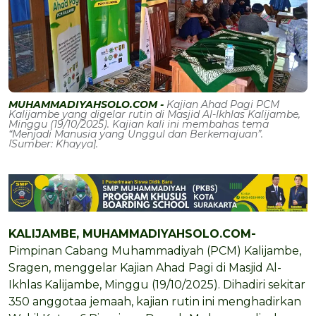
MUHAMMADIYAHSOLO.COM -
Kajian Ahad Pagi PCM
Kalijambe yang digelar rutin di Masjid Al-Ikhlas Kalijambe,
Minggu (19/10/2025). Kajian kali ini membahas tema
“Menjadi Manusia yang Unggul dan Berkemajuan”.
[Sumber: Khayya].
KALIJAMBE, MUHAMMADIYAHSOLO.COM-
Pimpinan Cabang Muhammadiyah (PCM) Kalijambe,
Sragen, menggelar Kajian Ahad Pagi di Masjid Al-
Ikhlas Kalijambe, Minggu (19/10/2025). Dihadiri sekitar
350 anggotaa jemaah, kajian rutin ini menghadirkan