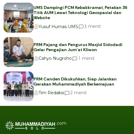
UMS Dampingi PCM Kebakkramat, Petakan 36
Titik AUM Lewat Teknologi Geospasial dan
Website
menit
3
Yusuf Humas UMS
PRM Pajang dan Pengurus Masjid Sidodadi
Gelar Pengajian Jum’at Kliwon
menit
1
Cahyo Nugroho
PRM Canden Dikukuhkan, Siap Jalankan
Gerakan Muhammadiyah Berkemajuan
menit
2
Tim Redaksi
.com