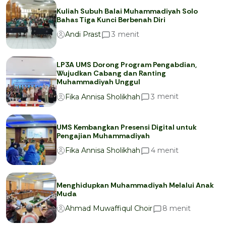
Kuliah Subuh Balai Muhammadiyah Solo
Bahas Tiga Kunci Berbenah Diri
menit
3
Andi Prast
LP3A UMS Dorong Program Pengabdian,
Wujudkan Cabang dan Ranting
Muhammadiyah Unggul
menit
3
Fika Annisa Sholikhah
UMS Kembangkan Presensi Digital untuk
Pengajian Muhammadiyah
menit
4
Fika Annisa Sholikhah
Menghidupkan Muhammadiyah Melalui Anak
Muda
menit
8
Ahmad Muwaffiqul Choir