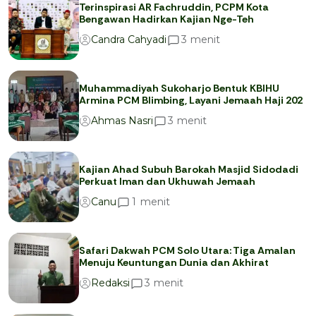
Terinspirasi AR Fachruddin, PCPM Kota
Bengawan Hadirkan Kajian Nge-Teh
menit
3
Candra Cahyadi
Muhammadiyah Sukoharjo Bentuk KBIHU
Armina PCM Blimbing, Layani Jemaah Haji 202
menit
3
Ahmas Nasri
Kajian Ahad Subuh Barokah Masjid Sidodadi
Perkuat Iman dan Ukhuwah Jemaah
menit
1
Canu
Safari Dakwah PCM Solo Utara: Tiga Amalan
Menuju Keuntungan Dunia dan Akhirat
menit
3
Redaksi