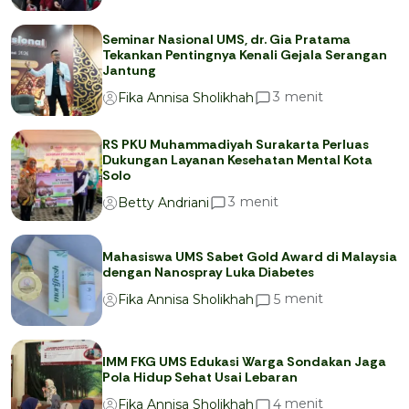
Seminar Nasional UMS, dr. Gia Pratama
Tekankan Pentingnya Kenali Gejala Serangan
Jantung
menit
3
Fika Annisa Sholikhah
RS PKU Muhammadiyah Surakarta Perluas
Dukungan Layanan Kesehatan Mental Kota
Solo
menit
3
Betty Andriani
Mahasiswa UMS Sabet Gold Award di Malaysia
dengan Nanospray Luka Diabetes
menit
5
Fika Annisa Sholikhah
IMM FKG UMS Edukasi Warga Sondakan Jaga
Pola Hidup Sehat Usai Lebaran
menit
4
Fika Annisa Sholikhah