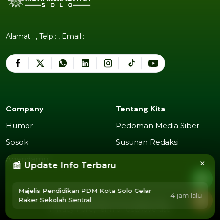
Alamat : , Telp : , Email :
Company
Tentang Kita
Humor
Pedoman Media Siber
Humor
Pedoman Media Siber
Sosok
Susunan Redaksi
Sosok
Susunan Redaksi
Agendamu
×
📰 Update Info Terbaru
Agendamu
Majelis Pendidikan PDM Kota Solo Gelar
4 jam lalu
Raker Sekolah Sentral
2025 Copyright @
Muhammadiyah Solo
.
Privacy Policy
Term of Use
Advertise
Privacy Policy
Term of Use
Advertise