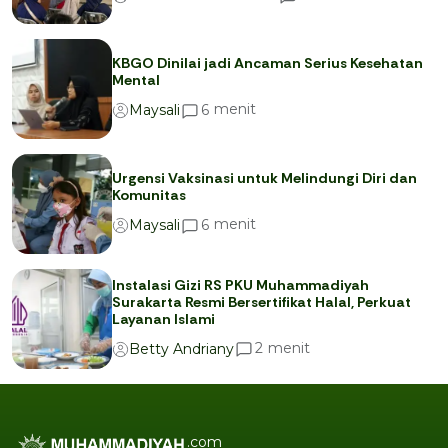
KBGO Dinilai jadi Ancaman Serius Kesehatan
Mental
menit
6
Maysali
Urgensi Vaksinasi untuk Melindungi Diri dan
Komunitas
menit
6
Maysali
Instalasi Gizi RS PKU Muhammadiyah
Surakarta Resmi Bersertifikat Halal, Perkuat
Layanan Islami
menit
2
Betty Andriany
.com