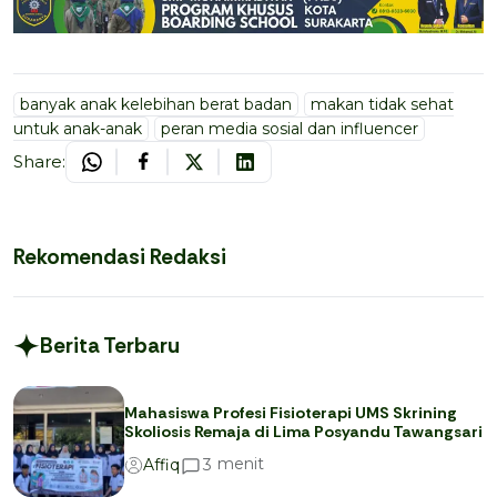
banyak anak kelebihan berat badan
makan tidak sehat
untuk anak-anak
peran media sosial dan influencer
Share:
Rekomendasi Redaksi
Berita Terbaru
Mahasiswa Profesi Fisioterapi UMS Skrining
Skoliosis Remaja di Lima Posyandu Tawangsari
menit
3
Affiq