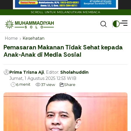
SCROLL UNTUK MELANJUTKAN MEMBACA
Home
Kesehatan
Pemasaran Makanan Tidak Sehat kepada
Anak-Anak di Media Sosial
Prima Trisna Aji
, Editor:
Sholahuddin
Jumat, 1 Agustus 2025 12:53 WIB
menit
6
37
view
Share