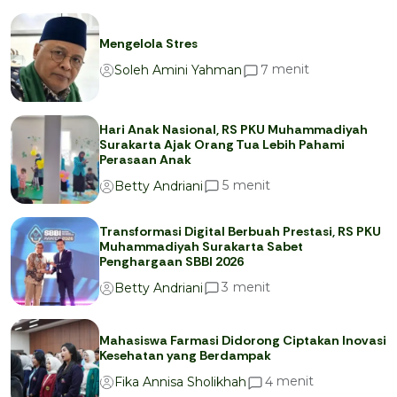
Mengelola Stres
menit
7
Soleh Amini Yahman
Hari Anak Nasional, RS PKU Muhammadiyah
Surakarta Ajak Orang Tua Lebih Pahami
Perasaan Anak
menit
5
Betty Andriani
Transformasi Digital Berbuah Prestasi, RS PKU
Muhammadiyah Surakarta Sabet
Penghargaan SBBI 2026
menit
3
Betty Andriani
Mahasiswa Farmasi Didorong Ciptakan Inovasi
Kesehatan yang Berdampak
menit
4
Fika Annisa Sholikhah