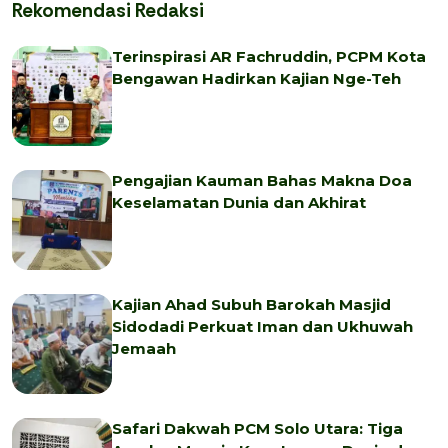
Rekomendasi Redaksi
Terinspirasi AR Fachruddin, PCPM Kota
Bengawan Hadirkan Kajian Nge-Teh
Pengajian Kauman Bahas Makna Doa
Keselamatan Dunia dan Akhirat
Kajian Ahad Subuh Barokah Masjid
Sidodadi Perkuat Iman dan Ukhuwah
Jemaah
Safari Dakwah PCM Solo Utara: Tiga