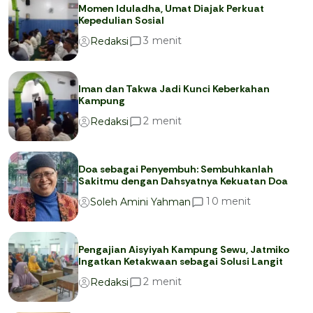
Momen Iduladha, Umat Diajak Perkuat
Kepedulian Sosial
menit
3
Redaksi
Iman dan Takwa Jadi Kunci Keberkahan
Kampung
menit
2
Redaksi
Doa sebagai Penyembuh: Sembuhkanlah
Sakitmu dengan Dahsyatnya Kekuatan Doa
menit
1
0
Soleh Amini Yahman
Pengajian Aisyiyah Kampung Sewu, Jatmiko
Ingatkan Ketakwaan sebagai Solusi Langit
menit
2
Redaksi