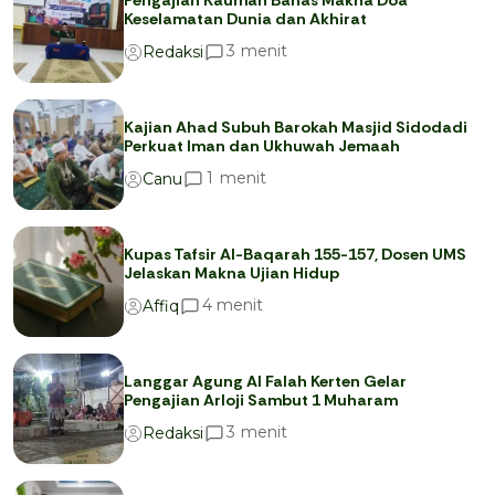
Keselamatan Dunia dan Akhirat
menit
3
Redaksi
Kajian Ahad Subuh Barokah Masjid Sidodadi
Perkuat Iman dan Ukhuwah Jemaah
menit
1
Canu
Kupas Tafsir Al-Baqarah 155-157, Dosen UMS
Jelaskan Makna Ujian Hidup
menit
4
Affiq
Langgar Agung Al Falah Kerten Gelar
Pengajian Arloji Sambut 1 Muharam
menit
3
Redaksi