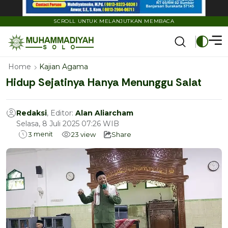
SCROLL UNTUK MELANJUTKAN MEMBACA
Home
Kajian Agama
Hidup Sejatinya Hanya Menunggu Salat
Redaksi
, Editor:
Alan Aliarcham
Selasa, 8 Juli 2025 07:26 WIB
menit
3
23
view
Share