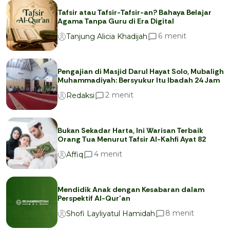
Tafsir atau Tafsir-Tafsir-an? Bahaya Belajar
Agama Tanpa Guru di Era Digital
menit
6
Tanjung Alicia Khadijah
Pengajian di Masjid Darul Hayat Solo, Mubaligh
Muhammadiyah: Bersyukur Itu Ibadah 24 Jam
menit
2
Redaksi
Bukan Sekadar Harta, Ini Warisan Terbaik
Orang Tua Menurut Tafsir Al-Kahfi Ayat 82
menit
4
Affiq
Mendidik Anak dengan Kesabaran dalam
Perspektif Al-Qur’an
menit
8
Shofi Layliyatul Hamidah