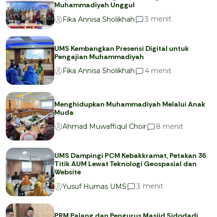
Muhammadiyah Unggul
menit
3
Fika Annisa Sholikhah
UMS Kembangkan Presensi Digital untuk
Pengajian Muhammadiyah
menit
4
Fika Annisa Sholikhah
Menghidupkan Muhammadiyah Melalui Anak
Muda
menit
8
Ahmad Muwaffiqul Choir
UMS Dampingi PCM Kebakkramat, Petakan 36
Titik AUM Lewat Teknologi Geospasial dan
Website
menit
3
Yusuf Humas UMS
PRM Pajang dan Pengurus Masjid Sidodadi