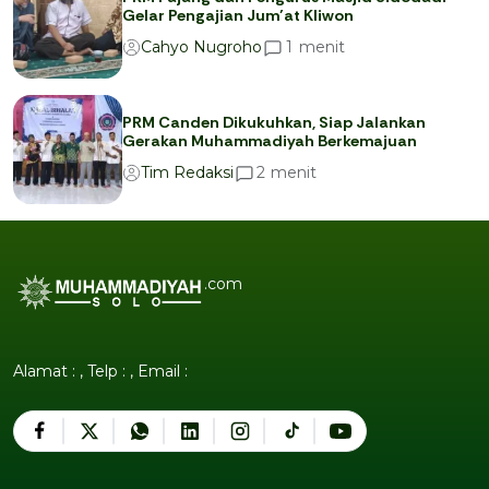
Gelar Pengajian Jum’at Kliwon
menit
1
Cahyo Nugroho
PRM Canden Dikukuhkan, Siap Jalankan
Gerakan Muhammadiyah Berkemajuan
menit
2
Tim Redaksi
.com
Alamat : , Telp : , Email :