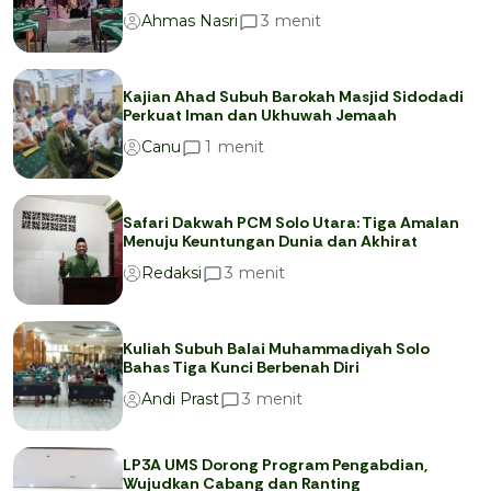
menit
3
Ahmas Nasri
Kajian Ahad Subuh Barokah Masjid Sidodadi
Perkuat Iman dan Ukhuwah Jemaah
menit
1
Canu
Safari Dakwah PCM Solo Utara: Tiga Amalan
Menuju Keuntungan Dunia dan Akhirat
menit
3
Redaksi
Kuliah Subuh Balai Muhammadiyah Solo
Bahas Tiga Kunci Berbenah Diri
menit
3
Andi Prast
LP3A UMS Dorong Program Pengabdian,
Wujudkan Cabang dan Ranting