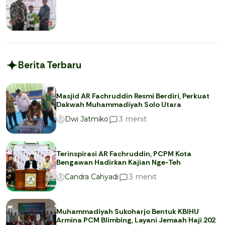
Berita Terbaru
Masjid AR Fachruddin Resmi Berdiri, Perkuat
Dakwah Muhammadiyah Solo Utara
menit
3
Dwi Jatmiko
Terinspirasi AR Fachruddin, PCPM Kota
Bengawan Hadirkan Kajian Nge-Teh
menit
3
Candra Cahyadi
Muhammadiyah Sukoharjo Bentuk KBIHU
Armina PCM Blimbing, Layani Jemaah Haji 202