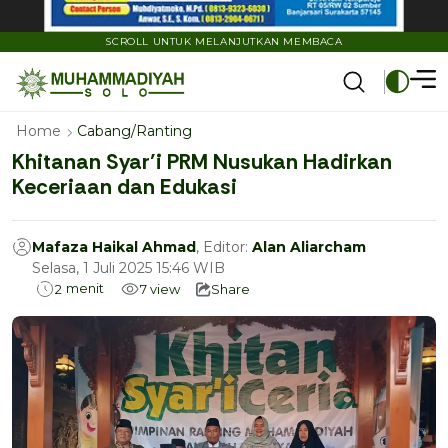
SCROLL UNTUK MELANJUTKAN MEMBACA
Home
Cabang/Ranting
Khitanan Syar’i PRM Nusukan Hadirkan
Keceriaan dan Edukasi
Mafaza Haikal Ahmad
, Editor:
Alan Aliarcham
Selasa, 1 Juli 2025 15:46 WIB
menit
2
7
view
Share