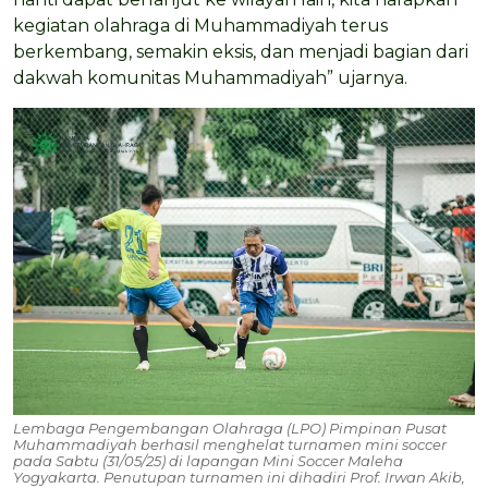
kegiatan olahraga di Muhammadiyah terus
berkembang, semakin eksis, dan menjadi bagian dari
dakwah komunitas Muhammadiyah” ujarnya.
Lembaga Pengembangan Olahraga (LPO) Pimpinan Pusat
Muhammadiyah berhasil menghelat turnamen mini soccer
pada Sabtu (31/05/25) di lapangan Mini Soccer Maleha
Yogyakarta. Penutupan turnamen ini dihadiri Prof. Irwan Akib,