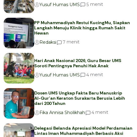
menit
5
Yusuf Humas UMS
PP Muhammadiyah Restui KucingMu, Siapkan
Langkah Menuju Klinik hingga Rumah Sakit
Hewan
menit
7
Redaksi
Hari Anak Nasional 2026, Guru Besar UMS
Soroti Pentingnya Penuhi Hak Anak
menit
4
Yusuf Humas UMS
Dosen UMS Ungkap Fakta Baru Manuskrip
Al-Qur’an Keraton Surakarta Berusia Lebih
dari 200 Tahun
menit
4
Fika Annisa Sholikhah
Delegasi Belanda Apresiasi Model Perdamaian
Lintas Iman Muhammadiyah Berbasis Aksi