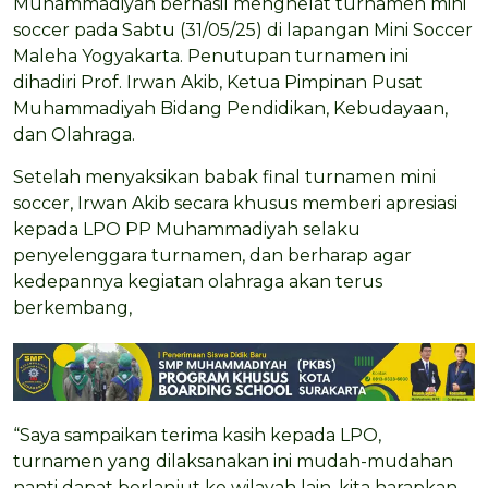
Muhammadiyah berhasil menghelat turnamen mini
soccer pada Sabtu (31/05/25) di lapangan Mini Soccer
Maleha Yogyakarta. Penutupan turnamen ini
dihadiri Prof. Irwan Akib, Ketua Pimpinan Pusat
Muhammadiyah Bidang Pendidikan, Kebudayaan,
dan Olahraga.
Setelah menyaksikan babak final turnamen mini
soccer, Irwan Akib secara khusus memberi apresiasi
kepada LPO PP Muhammadiyah selaku
penyelenggara turnamen, dan berharap agar
kedepannya kegiatan olahraga akan terus
berkembang,
“Saya sampaikan terima kasih kepada LPO,
turnamen yang dilaksanakan ini mudah-mudahan
nanti dapat berlanjut ke wilayah lain, kita harapkan