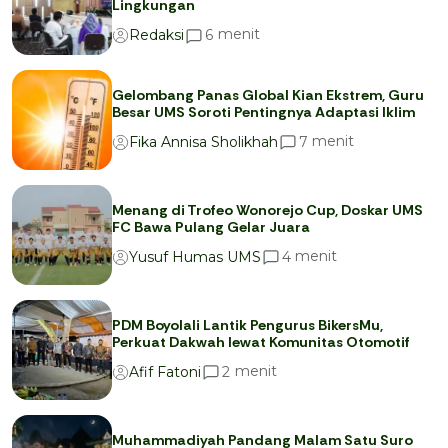
Lingkungan
menit
6
Redaksi
Gelombang Panas Global Kian Ekstrem, Guru
Besar UMS Soroti Pentingnya Adaptasi Iklim
menit
7
Fika Annisa Sholikhah
Menang di Trofeo Wonorejo Cup, Doskar UMS
FC Bawa Pulang Gelar Juara
menit
4
Yusuf Humas UMS
PDM Boyolali Lantik Pengurus BikersMu,
Perkuat Dakwah lewat Komunitas Otomotif
menit
2
Afif Fatoni
Muhammadiyah Pandang Malam Satu Suro