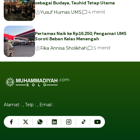
sebagai Budaya, Tauhid Tetap Utama
menit
4
Yusuf Humas UMS
Pertamax Naik ke Rp16.250, Pengamat UMS
Soroti Beban Kelas Menengah
menit
5
Fika Annisa Sholikhah
.com
Alamat : , Telp : , Email :