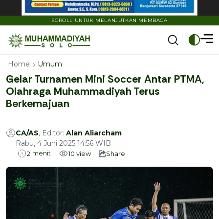
SCROLL UNTUK MELANJUTKAN MEMBACA
Home
Umum
Gelar Turnamen Mini Soccer Antar PTMA,
Olahraga Muhammadiyah Terus
Berkemajuan
CA/AS
, Editor:
Alan Aliarcham
Rabu, 4 Juni 2025 14:56 WIB
menit
2
10
view
Share