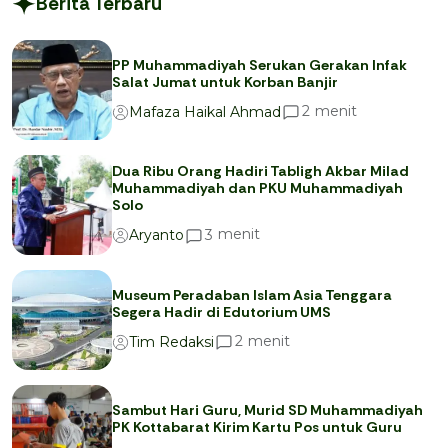
Berita Terbaru
PP Muhammadiyah Serukan Gerakan Infak
Salat Jumat untuk Korban Banjir
menit
2
Mafaza Haikal Ahmad
Dua Ribu Orang Hadiri Tabligh Akbar Milad
Muhammadiyah dan PKU Muhammadiyah
Solo
menit
3
Aryanto
Museum Peradaban Islam Asia Tenggara
Segera Hadir di Edutorium UMS
menit
2
Tim Redaksi
Sambut Hari Guru, Murid SD Muhammadiyah
PK Kottabarat Kirim Kartu Pos untuk Guru