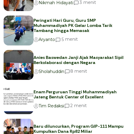
menit
3
Nikmah Hidayati
Peringati Hari Guru, Guru SMP
Muhammadiyah PK Gelar Lomba Tarik
Tambang hingga Memasak
menit
5
Aryanto
Anies Baswedan Janji Ajak Masyarakat Sipil
Berkolaborasi dengan Negara
menit
8
Sholahuddin
Enam Perguruan Tinggi Muhammadiyah
Jateng Bentuk Center of Excellent
menit
2
Tim Redaksi
Baru diluncurkan, Program GIP-111 Mampu
Kumpulkan Dana Rp82 Miliar