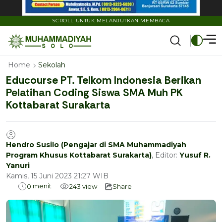
SCROLL UNTUK MELANJUTKAN MEMBACA
Home
Sekolah
Educourse PT. Telkom Indonesia Berikan
Pelatihan Coding Siswa SMA Muh PK
Kottabarat Surakarta
Hendro Susilo (Pengajar di SMA Muhammadiyah
Program Khusus Kottabarat Surakarta)
, Editor:
Yusuf R.
Yanuri
Kamis, 15 Juni 2023 21:27 WIB
menit
0
243
view
Share