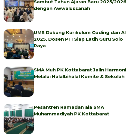
Sambut Tahun Ajaran Baru 2025/2026
dengan Awwalussanah
UMS Dukung Kurikulum Coding dan AI
2025, Dosen PTI Siap Latih Guru Solo
Raya
SMA Muh PK Kottabarat Jalin Harmoni
Melalui Halalbihalal Komite & Sekolah
Pesantren Ramadan ala SMA
Muhammadiyah PK Kottabarat