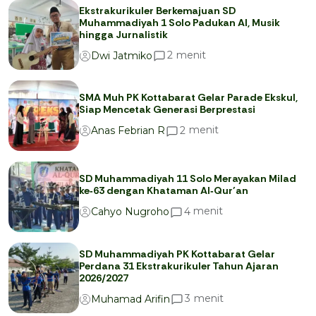
Ekstrakurikuler Berkemajuan SD
Muhammadiyah 1 Solo Padukan AI, Musik
hingga Jurnalistik
menit
2
Dwi Jatmiko
SMA Muh PK Kottabarat Gelar Parade Ekskul,
Siap Mencetak Generasi Berprestasi
menit
2
Anas Febrian R
SD Muhammadiyah 11 Solo Merayakan Milad
ke‑63 dengan Khataman Al‑Qur’an
menit
4
Cahyo Nugroho
SD Muhammadiyah PK Kottabarat Gelar
Perdana 31 Ekstrakurikuler Tahun Ajaran
2026/2027
menit
3
Muhamad Arifin