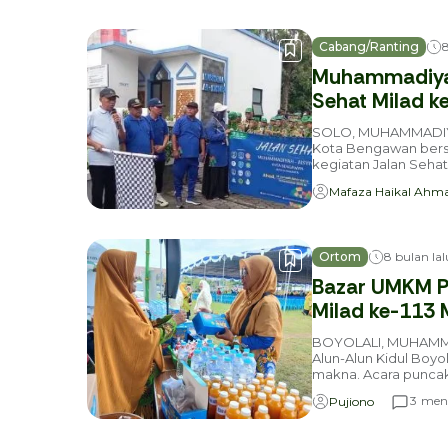
Cabang/Ranting
8
Muhammadiyah
Sehat Milad 
SOLO, MUHAMMADIY
Kota Bengawan bers
kegiatan Jalan Seha
Mafaza Haikal Ahm
Ortom
8 bulan lal
Bazar UMKM Pr
Milad ke-113 
BOYOLALI, MUHAMMA
Alun-Alun Kidul Boyo
makna. Acara puncak k
meni
3
Pujiono