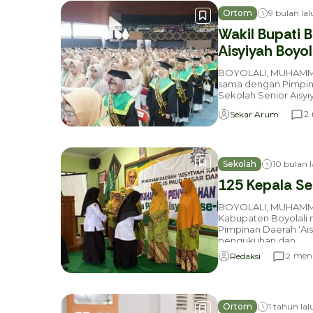
Ortom
9 bulan lal
Wakil Bupati 
Aisyiyah Boyol
BOYOLALI, MUHAMMA
sama dengan Pimpina
Sekolah Senior Aisyiy
2
Sekar Arum
Sekolah
10 bulan l
125 Kepala Se
BOYOLALI, MUHAM
Kabupaten Boyolali m
Pimpinan Daerah ‘Ai
pengukuhan dan...
meni
2
Redaksi
Ortom
1 tahun lal