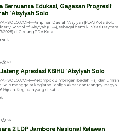
a Bernuansa Edukasi, Gagasan Progresif
ah ‘Aisyiyah Solo
HSOLO.COM—Pimpinan Daerah ‘Aisyiyah (PDA) Kota Solo
erly School of ‘Aisyiyah (ESA), sebagai bentuk inisiasi Daycare
/7/2025) di Gedung PDA Kota...
enit
6
9
u
Jateng Apresiasi KBIHU ‘Aisyiyah Solo
AHSOLO.COM—Kelompok Bimbingan Ibadah Haji dan Umrah
ota Solo menggelar kegiatan Tabligh Akbar dan Mangayubagyo
 Hijriah. Kegiatan yang diikuti...
it
5
4
u
ara 2 LDP Jambore Nasional Relawan