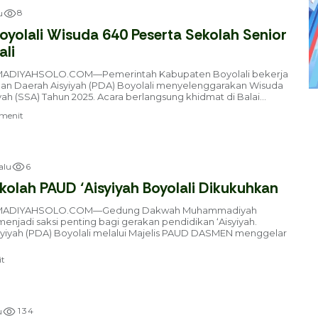
8
u
Boyolali Wisuda 640 Peserta Sekolah Senior
ali
DIYAHSOLO.COM—Pemerintah Kabupaten Boyolali bekerja
n Daerah Aisyiyah (PDA) Boyolali menyelenggarakan Wisuda
ah (SSA) Tahun 2025. Acara berlangsung khidmat di Balai...
menit
6
alu
kolah PAUD ‘Aisyiyah Boyolali Dikukuhkan
MADIYAHSOLO.COM—Gedung Dakwah Muhammadiyah
enjadi saksi penting bagi gerakan pendidikan ‘Aisyiyah.
syiyah (PDA) Boyolali melalui Majelis PAUD DASMEN menggelar
t
1
3
4
u