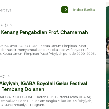
Index Berita
ercaya.
1
4
lu
r Kenang Pengabdian Prof. Chamamah
MMADIYAHSOLO.COM – Ketua Umum Pimpinan Pusat
r Nashir, menyampaikan duka cita atas wafatnya Prof.
Ketua Umum Pimpinan Pusat ‘Aisyiyah periode 2000–2005...
t
1
4
u
Aisyiyah, IGABA Boyolali Gelar Festival
ri Tembang Dolanan
IYAHSOLO.COM — Ikatan Guru Bustanul Athfal (IGABA)
estival Anak dan Guru dalam rangka Milad ke-109 ‘Aisyiyah,
i SD Muhammadiyah Program...