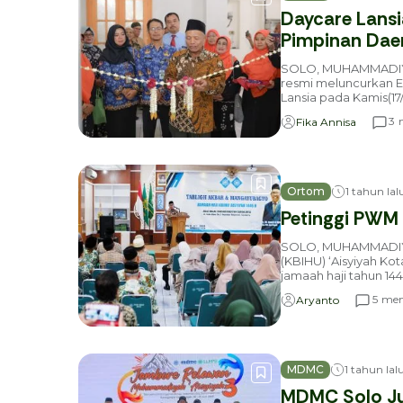
Daycare Lansi
Pimpinan Daer
SOLO, MUHAMMADIYA
resmi meluncurkan Eld
Lansia pada Kamis(17
m
3
Fika Annisa
Ortom
1 tahun lal
Petinggi PWM 
SOLO, MUHAMMADIY
(KBIHU) ‘Aisyiyah K
jamaah haji tahun 1446
men
5
Aryanto
MDMC
1 tahun lal
MDMC Solo Ju