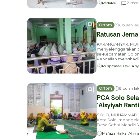
meni
2
Redaksi
Ortom
6 bulan lal
Ratusan Jemaa
KARANGANYAR, MUH
menyelenggarakan pen
se-Kecamatan Coloma
Pengajian menghadir
Puspitasari Dwi Ariy
Ortom
8 bulan lal
PCA Solo Sela
‘Aisyiyah Ran
SOLO, MUHAMMADIYAH
Kota Solo, menggela
Desa Sehat Mandiri ‘
Mafaza Haikal Ahm