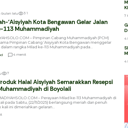
M
K
J
3
1
 bulan lalu
7 
-‘Aisyiyah Kota Bengawan Gelar Jalan
G
ke-113 Muhammadiyah
D
AHSOLO.COM – Pimpinan Cabang Muhammadiyah (PCM)
4 
ama Pimpinan Cabang ‘Aisyiyah Kota Bengawan menggelar
t dalam rangka Milad ke-113 Muhammadiyah pada...
S
M
menit
4
ad
K
4 
7
u
oduk Halal Aisyiyah Semarakkan Resepsi
Muhammadiyah di Boyolali
DIYAHSOLO.COM – Perayaan Milad ke-113 Muhammadiyah di
lali pada Sabtu, (22/11/2025) berlangsung meriah dan penuh
ali ini dimeriahkan gelaran...
t