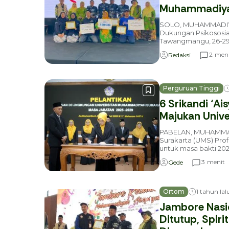
Muhammadiyah
SOLO, MUHAMMADIY
Dukungan Psikososia
Tawangmangu, 26-29/
meni
2
Redaksi
Perguruan Tinggi
6 Srikandi ‘Ai
Majukan Unive
PABELAN, MUHAMMA
Surakarta (UMS) Prof
untuk masa bakti 202
menit
3
Gede
Ortom
1 tahun lal
Jambore Nasi
Ditutup, Spir