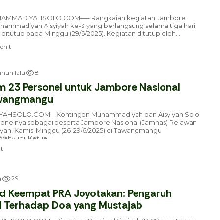
AMMADIYAHSOLO.COM—– Rangkaian kegiatan Jambore
hammadiyah Aisyiyah ke-3 yang berlangsung selama tiga hari
ditutup pada Minggu (29/6/2025). Kegiatan ditutup oleh...
nit
8
tahun lalu
m 23 Personel untuk Jambore Nasional
awangmangu
AHSOLO.COM—Kontingen Muhammadiyah dan Aisyiyah Solo
onelnya sebagai peserta Jambore Nasional (Jamnas) Relawan
ah, Kamis-Minggu (26-29/6/2025) di Tawangmangu
ahyudi, Ketua...
t
2
9
u
ad Keempat PRA Joyotakan: Pengaruh
l Terhadap Doa yang Mustajab