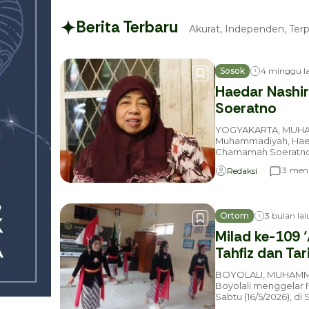
Berita Terbaru
Akurat, Independen, Terp
Sosok
4 minggu la
Haedar Nashi
Soeratno
YOGYAKARTA, MUHA
Muhammadiyah, Haeda
Chamamah Soeratno, 
meni
3
Redaksi
Ortom
3 bulan lal
Milad ke-109 ‘
Tahfiz dan Ta
BOYOLALI, MUHAMMAD
Boyolali menggelar F
Sabtu (16/5/2026), d