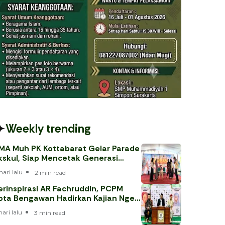
Weekly trending
MA Muh PK Kottabarat Gelar Parade
kskul, Siap Mencetak Generasi
erprestasi
hari lalu
2 min read
erinspirasi AR Fachruddin, PCPM
ota Bengawan Hadirkan Kajian Nge-
eh
hari lalu
3 min read