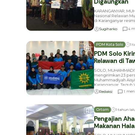
Digaungkan
KARANGANYAR, MUH
Nasional Relawan Mu
di Karanganyar resmi 
me
4
Sugiharko
PDM Kota Solo
1 
PDM Solo Kiri
Relawan di T
SOLO, MUHAMMADIY
mengirimkan 23 pers
Muhammadiyah Aisyiy
Karanganyar. Teguh W
meni
1
Redaksi
Ortom
1 tahun lal
Pengajian Ah
Makanan Hala