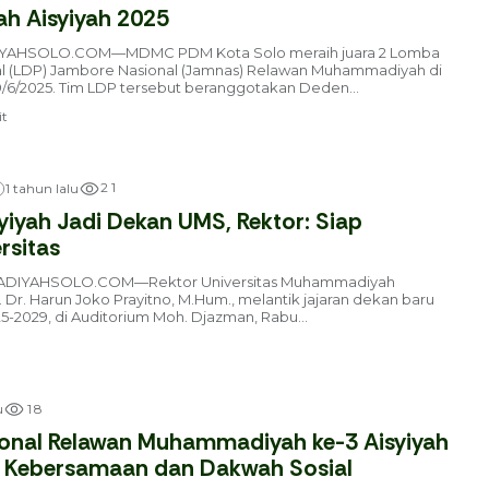
 Aisyiyah 2025
AHSOLO.COM—MDMC PDM Kota Solo meraih juara 2 Lomba
l (LDP) Jambore Nasional (Jamnas) Relawan Muhammadiyah di
6/2025. Tim LDP tersebut beranggotakan Deden...
t
2
1
1 tahun lalu
syiyah Jadi Dekan UMS, Rektor: Siap
rsitas
DIYAHSOLO.COM—Rektor Universitas Muhammadiyah
. Dr. Harun Joko Prayitno, M.Hum., melantik jajaran dekan baru
5-2029, di Auditorium Moh. Djazman, Rabu...
1
8
u
onal Relawan Muhammadiyah ke-3 Aisyiyah
it Kebersamaan dan Dakwah Sosial