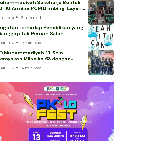
uhammadiyah Sukoharjo Bentuk
BIHU Armina PCM Blimbing, Layani
emaah Haji 202
hari lalu
3 min read
ugatan terhadap Pendidikan yang
ianggap Tak Pernah Salah
hari lalu
9 min read
D Muhammadiyah 11 Solo
erayakan Milad ke‑63 dengan
hataman Al‑Qur’an
hari lalu
4 min read