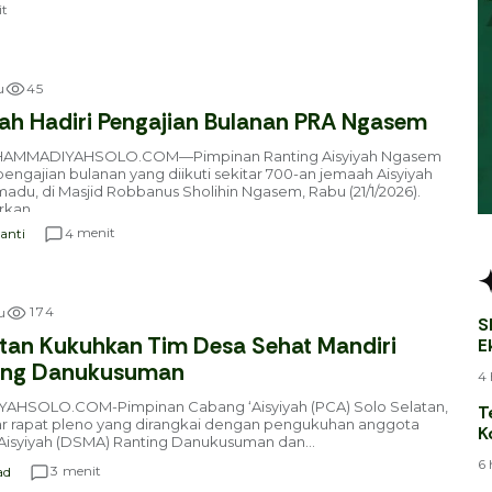
t
4
5
u
h Hadiri Pengajian Bulanan PRA Ngasem
AMMADIYAHSOLO.COM—Pimpinan Ranting Aisyiyah Ngasem
gajian bulanan yang diikuti sekitar 700-an jemaah Aisyiyah
du, di Masjid Robbanus Sholihin Ngasem, Rabu (21/1/2026).
kan...
menit
4
anti
1
7
4
u
S
tan Kukuhkan Tim Desa Sehat Mandiri
E
B
ting Danukusuman
4 
SOLO.COM-Pimpinan Cabang ‘Aisyiyah (PCA) Solo Selatan,
T
r rapat pleno yang dirangkai dengan pengukuhan anggota
K
Aisyiyah (DSMA) Ranting Danukusuman dan...
T
6 
menit
3
ad