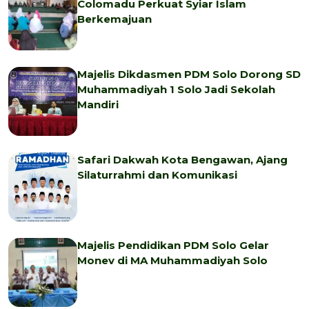
Colomadu Perkuat Syiar Islam
Berkemajuan
Majelis Dikdasmen PDM Solo Dorong SD
Muhammadiyah 1 Solo Jadi Sekolah
Mandiri
Safari Dakwah Kota Bengawan, Ajang
Silaturrahmi dan Komunikasi
Majelis Pendidikan PDM Solo Gelar
Monev di MA Muhammadiyah Solo