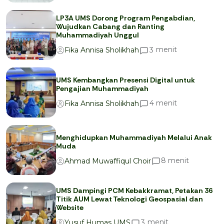
LP3A UMS Dorong Program Pengabdian,
Wujudkan Cabang dan Ranting
Muhammadiyah Unggul
menit
3
Fika Annisa Sholikhah
UMS Kembangkan Presensi Digital untuk
Pengajian Muhammadiyah
menit
4
Fika Annisa Sholikhah
Menghidupkan Muhammadiyah Melalui Anak
Muda
menit
8
Ahmad Muwaffiqul Choir
UMS Dampingi PCM Kebakkramat, Petakan 36
Titik AUM Lewat Teknologi Geospasial dan
Website
menit
3
Yusuf Humas UMS