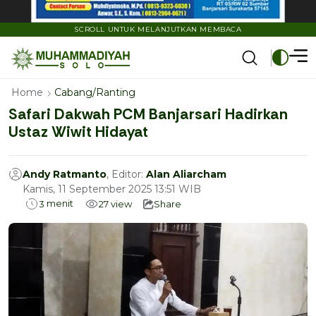
SCROLL UNTUK MELANJUTKAN MEMBACA
Home
Cabang/Ranting
Safari Dakwah PCM Banjarsari Hadirkan
Ustaz Wiwit Hidayat
Andy Ratmanto
, Editor:
Alan Aliarcham
Kamis, 11 September 2025 13:51 WIB
menit
3
27
view
Share