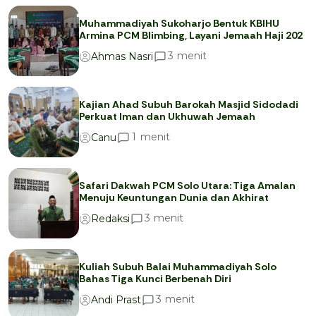
Muhammadiyah Sukoharjo Bentuk KBIHU
Armina PCM Blimbing, Layani Jemaah Haji 202
menit
3
Ahmas Nasri
Kajian Ahad Subuh Barokah Masjid Sidodadi
Perkuat Iman dan Ukhuwah Jemaah
menit
1
Canu
Safari Dakwah PCM Solo Utara: Tiga Amalan
Menuju Keuntungan Dunia dan Akhirat
menit
3
Redaksi
Kuliah Subuh Balai Muhammadiyah Solo
Bahas Tiga Kunci Berbenah Diri
menit
3
Andi Prast