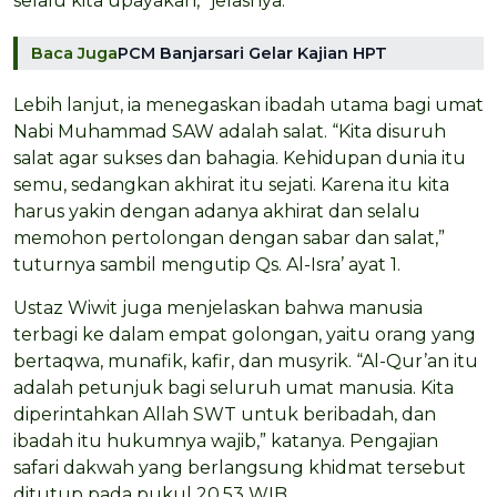
selalu kita upayakan,” jelasnya.
Baca Juga
PCM Banjarsari Gelar Kajian HPT
Lebih lanjut, ia menegaskan ibadah utama bagi umat
Nabi Muhammad SAW adalah salat. “Kita disuruh
salat agar sukses dan bahagia. Kehidupan dunia itu
semu, sedangkan akhirat itu sejati. Karena itu kita
harus yakin dengan adanya akhirat dan selalu
memohon pertolongan dengan sabar dan salat,”
tuturnya sambil mengutip Qs. Al-Isra’ ayat 1.
Ustaz Wiwit juga menjelaskan bahwa manusia
terbagi ke dalam empat golongan, yaitu orang yang
bertaqwa, munafik, kafir, dan musyrik. “Al-Qur’an itu
adalah petunjuk bagi seluruh umat manusia. Kita
diperintahkan Allah SWT untuk beribadah, dan
ibadah itu hukumnya wajib,” katanya. Pengajian
safari dakwah yang berlangsung khidmat tersebut
ditutup pada pukul 20.53 WIB.