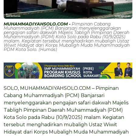
MUHAMMADIYAHSOLO.COM -
Pimpinan Cabang
Muhammadiyah (PCM) Banjarsari menyelenggarakan
pengajian safari dakwah Majelis Tabligh Pimpinan Daerah
Muhammadiyah (PDM) Kota Solo pada Rabu (10/9/2025)
malam. Kegiatan tersebut menghadirkan mubaligh Ustaz
Wiwit Hidayat dari Korps Mubaligh Muda Muhammadiyah
PDM Kota Solo. (Humas)
SOLO, MUHAMMADIYAHSOLO.COM – Pimpinan
Cabang Muhammadiyah (PCM) Banjarsari
menyelenggarakan pengajian safari dakwah Majelis
Tabligh Pimpinan Daerah Muhammadiyah (PDM)
Kota Solo pada Rabu (10/9/2025) malam. Kegiatan
tersebut menghadirkan mubaligh Ustaz Wiwit
Hidayat dari Korps Mubaligh Muda Muhammadiyah