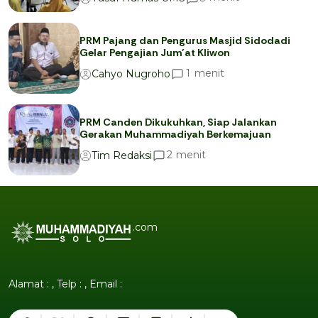
PRM Pajang dan Pengurus Masjid Sidodadi
Gelar Pengajian Jum’at Kliwon
menit
1
Cahyo Nugroho
PRM Canden Dikukuhkan, Siap Jalankan
Gerakan Muhammadiyah Berkemajuan
menit
2
Tim Redaksi
.com
Alamat : , Telp : , Email :