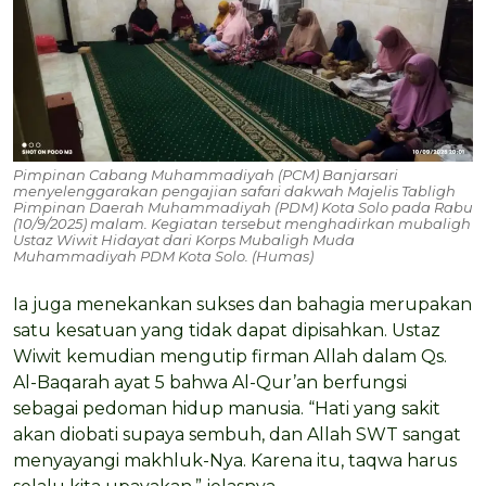
Pimpinan Cabang Muhammadiyah (PCM) Banjarsari
menyelenggarakan pengajian safari dakwah Majelis Tabligh
Pimpinan Daerah Muhammadiyah (PDM) Kota Solo pada Rabu
(10/9/2025) malam. Kegiatan tersebut menghadirkan mubaligh
Ustaz Wiwit Hidayat dari Korps Mubaligh Muda
Muhammadiyah PDM Kota Solo. (Humas)
Ia juga menekankan sukses dan bahagia merupakan
satu kesatuan yang tidak dapat dipisahkan. Ustaz
Wiwit kemudian mengutip firman Allah dalam Qs.
Al-Baqarah ayat 5 bahwa Al-Qur’an berfungsi
sebagai pedoman hidup manusia. “Hati yang sakit
akan diobati supaya sembuh, dan Allah SWT sangat
menyayangi makhluk-Nya. Karena itu, taqwa harus