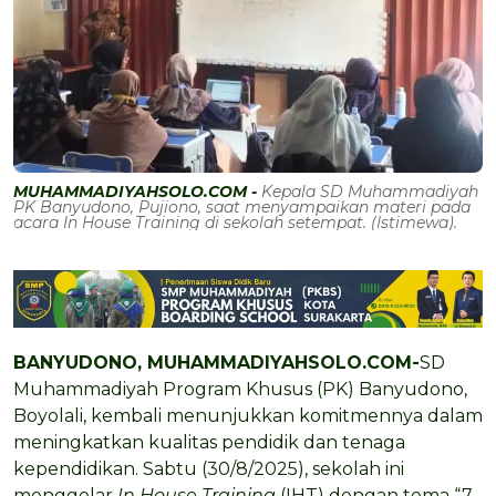
MUHAMMADIYAHSOLO.COM -
Kepala SD Muhammadiyah
PK Banyudono, Pujiono, saat menyampaikan materi pada
acara In House Training di sekolah setempat. (Istimewa).
BANYUDONO, MUHAMMADIYAHSOLO.COM-
SD
Muhammadiyah Program Khusus (PK) Banyudono,
Boyolali, kembali menunjukkan komitmennya dalam
meningkatkan kualitas pendidik dan tenaga
kependidikan. Sabtu (30/8/2025), sekolah ini
menggelar
In House Training
(IHT) dengan tema “7