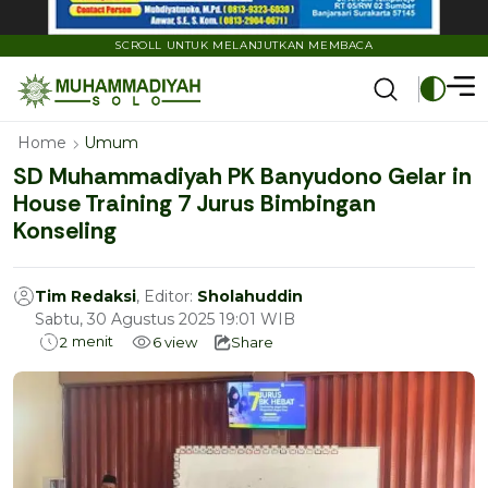
SCROLL UNTUK MELANJUTKAN MEMBACA
Home
Umum
SD Muhammadiyah PK Banyudono Gelar in
House Training 7 Jurus Bimbingan
Konseling
Tim Redaksi
, Editor:
Sholahuddin
Sabtu, 30 Agustus 2025 19:01 WIB
menit
2
6
view
Share