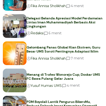
menit
4
Fika Annisa Sholikhah
Delegasi Belanda Apresiasi Model Perdamaian
Lintas Iman Muhammadiyah Berbasis Aksi
Lingkungan
menit
6
Redaksi
Gelombang Panas Global Kian Ekstrem, Guru
Besar UMS Soroti Pentingnya Adaptasi Iklim
menit
7
Fika Annisa Sholikhah
Menang di Trofeo Wonorejo Cup, Doskar UMS
FC Bawa Pulang Gelar Juara
menit
4
Yusuf Humas UMS
PDM Boyolali Lantik Pengurus BikersMu,
Perkuat Dakwah lewat Komunitas Otomotif