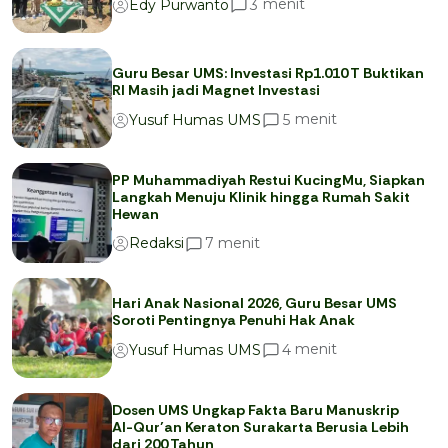
menit
3
Edy Purwanto
Guru Besar UMS: Investasi Rp1.010 T Buktikan
RI Masih jadi Magnet Investasi
menit
5
Yusuf Humas UMS
PP Muhammadiyah Restui KucingMu, Siapkan
Langkah Menuju Klinik hingga Rumah Sakit
Hewan
menit
7
Redaksi
Hari Anak Nasional 2026, Guru Besar UMS
Soroti Pentingnya Penuhi Hak Anak
menit
4
Yusuf Humas UMS
Dosen UMS Ungkap Fakta Baru Manuskrip
Al-Qur’an Keraton Surakarta Berusia Lebih
dari 200 Tahun