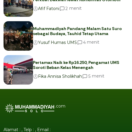
menit
2
Afif Fatoni
Muhammadiyah Pandang Malam Satu Suro
sebagai Budaya, Tauhid Tetap Utama
menit
4
Yusuf Humas UMS
Pertamax Naik ke Rp16.250, Pengamat UMS
Soroti Beban Kelas Menengah
menit
5
Fika Annisa Sholikhah
.com
Alamat : , Telp : , Email :