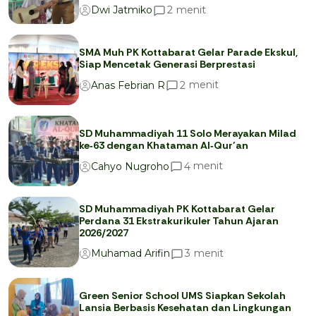
menit
2
Dwi Jatmiko
SMA Muh PK Kottabarat Gelar Parade Ekskul,
Siap Mencetak Generasi Berprestasi
menit
2
Anas Febrian R
SD Muhammadiyah 11 Solo Merayakan Milad
ke‑63 dengan Khataman Al‑Qur’an
menit
4
Cahyo Nugroho
SD Muhammadiyah PK Kottabarat Gelar
Perdana 31 Ekstrakurikuler Tahun Ajaran
2026/2027
menit
3
Muhamad Arifin
Green Senior School UMS Siapkan Sekolah
Lansia Berbasis Kesehatan dan Lingkungan