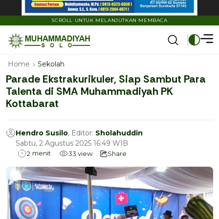
SCROLL UNTUK MELANJUTKAN MEMBACA
Home
Sekolah
Parade Ekstrakurikuler, Siap Sambut Para
Talenta di SMA Muhammadiyah PK
Kottabarat
Hendro Susilo
, Editor:
Sholahuddin
Sabtu, 2 Agustus 2025 16:49 WIB
menit
2
33
view
Share