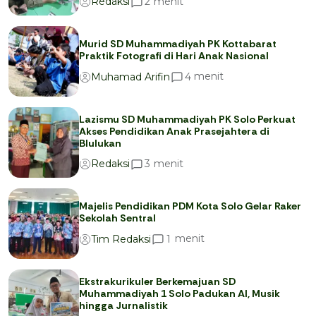
menit
2
Redaksi
Murid SD Muhammadiyah PK Kottabarat
Praktik Fotografi di Hari Anak Nasional
menit
4
Muhamad Arifin
Lazismu SD Muhammadiyah PK Solo Perkuat
Akses Pendidikan Anak Prasejahtera di
Blulukan
menit
3
Redaksi
Majelis Pendidikan PDM Kota Solo Gelar Raker
Sekolah Sentral
menit
1
Tim Redaksi
Ekstrakurikuler Berkemajuan SD
Muhammadiyah 1 Solo Padukan AI, Musik
hingga Jurnalistik