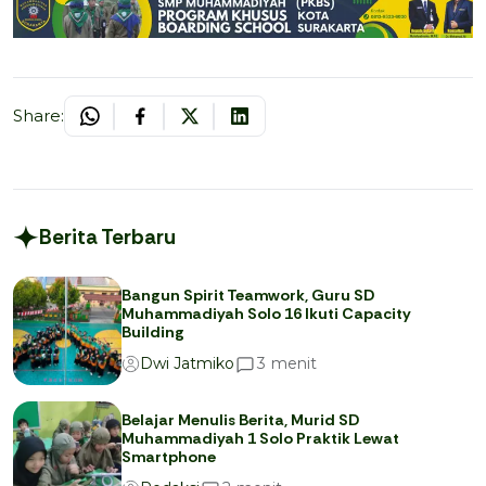
Share:
Berita Terbaru
Bangun Spirit Teamwork, Guru SD
Muhammadiyah Solo 16 Ikuti Capacity
Building
menit
3
Dwi Jatmiko
Belajar Menulis Berita, Murid SD
Muhammadiyah 1 Solo Praktik Lewat
Smartphone