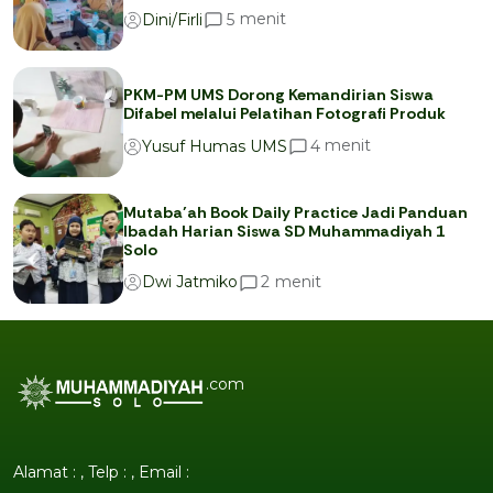
menit
5
Dini/Firli
PKM-PM UMS Dorong Kemandirian Siswa
Difabel melalui Pelatihan Fotografi Produk
menit
4
Yusuf Humas UMS
Mutaba’ah Book Daily Practice Jadi Panduan
Ibadah Harian Siswa SD Muhammadiyah 1
Solo
menit
2
Dwi Jatmiko
.com
Alamat : , Telp : , Email :