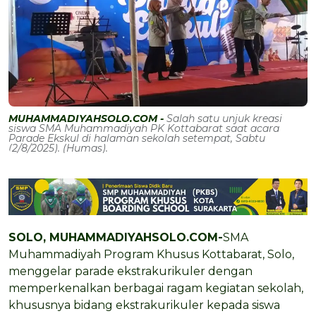
MUHAMMADIYAHSOLO.COM -
Salah satu unjuk kreasi
siswa SMA Muhammadiyah PK Kottabarat saat acara
Parade Ekskul di halaman sekolah setempat, Sabtu
(2/8/2025). (Humas).
SOLO, MUHAMMADIYAHSOLO.COM-
SMA
Muhammadiyah Program Khusus Kottabarat, Solo,
menggelar parade ekstrakurikuler dengan
memperkenalkan berbagai ragam kegiatan sekolah,
khususnya bidang ekstrakurikuler kepada siswa