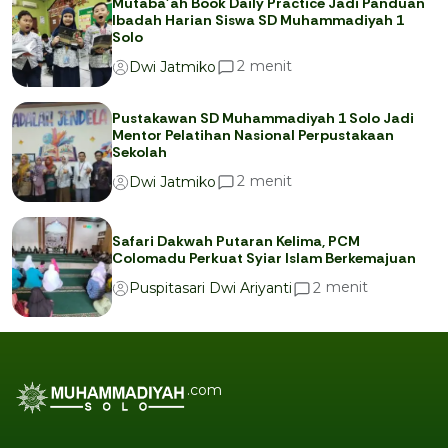
Mutaba’ah Book Daily Practice Jadi Panduan
Ibadah Harian Siswa SD Muhammadiyah 1
Solo
menit
2
Dwi Jatmiko
Pustakawan SD Muhammadiyah 1 Solo Jadi
Mentor Pelatihan Nasional Perpustakaan
Sekolah
menit
2
Dwi Jatmiko
Safari Dakwah Putaran Kelima, PCM
Colomadu Perkuat Syiar Islam Berkemajuan
menit
2
Puspitasari Dwi Ariyanti
.com