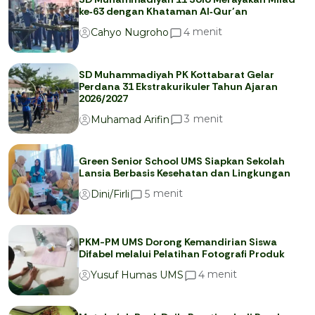
ke‑63 dengan Khataman Al‑Qur’an
menit
4
Cahyo Nugroho
SD Muhammadiyah PK Kottabarat Gelar
Perdana 31 Ekstrakurikuler Tahun Ajaran
2026/2027
menit
3
Muhamad Arifin
Green Senior School UMS Siapkan Sekolah
Lansia Berbasis Kesehatan dan Lingkungan
menit
5
Dini/Firli
PKM-PM UMS Dorong Kemandirian Siswa
Difabel melalui Pelatihan Fotografi Produk
menit
4
Yusuf Humas UMS