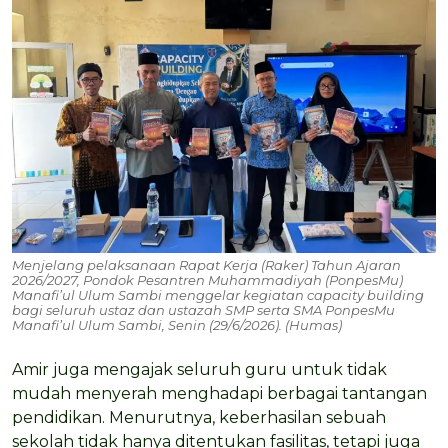
Menjelang pelaksanaan Rapat Kerja (Raker) Tahun Ajaran
2026/2027, Pondok Pesantren Muhammadiyah (PonpesMu)
Manafi’ul Ulum Sambi menggelar kegiatan capacity building
bagi seluruh ustaz dan ustazah SMP serta SMA PonpesMu
Manafi’ul Ulum Sambi, Senin (29/6/2026). (Humas)
Amir juga mengajak seluruh guru untuk tidak
mudah menyerah menghadapi berbagai tantangan
pendidikan. Menurutnya, keberhasilan sebuah
sekolah tidak hanya ditentukan fasilitas, tetapi juga