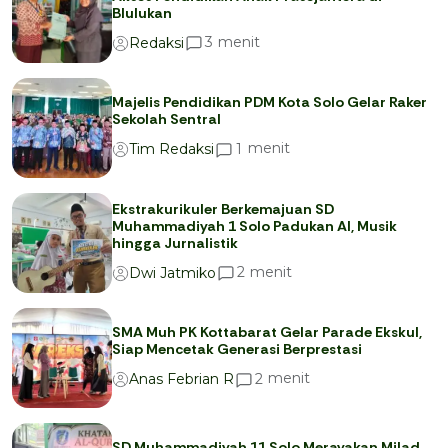
Blulukan
menit
3
Redaksi
Majelis Pendidikan PDM Kota Solo Gelar Raker
Sekolah Sentral
menit
1
Tim Redaksi
Ekstrakurikuler Berkemajuan SD
Muhammadiyah 1 Solo Padukan AI, Musik
hingga Jurnalistik
menit
2
Dwi Jatmiko
SMA Muh PK Kottabarat Gelar Parade Ekskul,
Siap Mencetak Generasi Berprestasi
menit
2
Anas Febrian R
SD Muhammadiyah 11 Solo Merayakan Milad