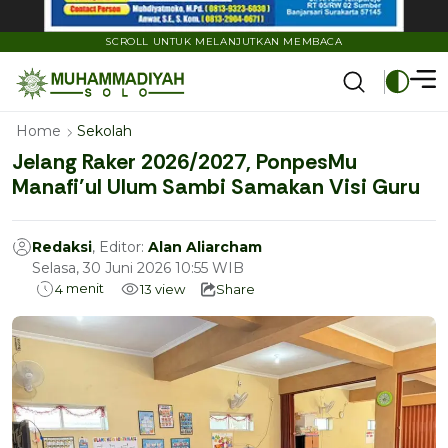
SCROLL UNTUK MELANJUTKAN MEMBACA
Home
Sekolah
Jelang Raker 2026/2027, PonpesMu
Manafi’ul Ulum Sambi Samakan Visi Guru
Redaksi
, Editor:
Alan Aliarcham
Selasa, 30 Juni 2026 10:55 WIB
menit
4
13
view
Share