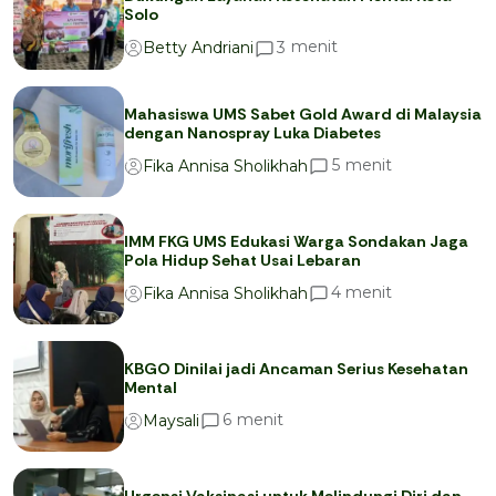
Solo
menit
3
Betty Andriani
Mahasiswa UMS Sabet Gold Award di Malaysia
dengan Nanospray Luka Diabetes
menit
5
Fika Annisa Sholikhah
IMM FKG UMS Edukasi Warga Sondakan Jaga
Pola Hidup Sehat Usai Lebaran
menit
4
Fika Annisa Sholikhah
KBGO Dinilai jadi Ancaman Serius Kesehatan
Mental
menit
6
Maysali
Urgensi Vaksinasi untuk Melindungi Diri dan