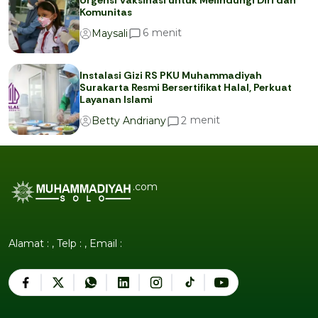
Komunitas
menit
6
Maysali
Instalasi Gizi RS PKU Muhammadiyah
Surakarta Resmi Bersertifikat Halal, Perkuat
Layanan Islami
menit
2
Betty Andriany
.com
Alamat : , Telp : , Email :