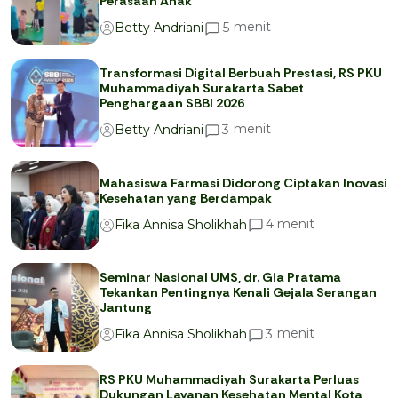
Perasaan Anak
menit
5
Betty Andriani
Transformasi Digital Berbuah Prestasi, RS PKU
Muhammadiyah Surakarta Sabet
Penghargaan SBBI 2026
menit
3
Betty Andriani
Mahasiswa Farmasi Didorong Ciptakan Inovasi
Kesehatan yang Berdampak
menit
4
Fika Annisa Sholikhah
Seminar Nasional UMS, dr. Gia Pratama
Tekankan Pentingnya Kenali Gejala Serangan
Jantung
menit
3
Fika Annisa Sholikhah
RS PKU Muhammadiyah Surakarta Perluas
Dukungan Layanan Kesehatan Mental Kota