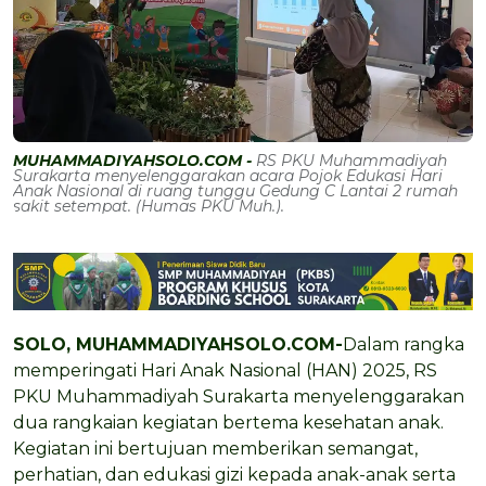
MUHAMMADIYAHSOLO.COM -
RS PKU Muhammadiyah
Surakarta menyelenggarakan acara Pojok Edukasi Hari
Anak Nasional di ruang tunggu Gedung C Lantai 2 rumah
sakit setempat. (Humas PKU Muh.).
SOLO, MUHAMMADIYAHSOLO.COM-
Dalam rangka
memperingati Hari Anak Nasional (HAN) 2025, RS
PKU Muhammadiyah Surakarta menyelenggarakan
dua rangkaian kegiatan bertema kesehatan anak.
Kegiatan ini bertujuan memberikan semangat,
perhatian, dan edukasi gizi kepada anak-anak serta