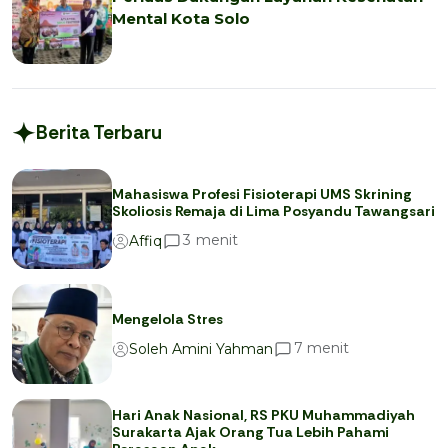
Mental Kota Solo
Berita Terbaru
Mahasiswa Profesi Fisioterapi UMS Skrining
Skoliosis Remaja di Lima Posyandu Tawangsari
menit
3
Affiq
Mengelola Stres
menit
7
Soleh Amini Yahman
Hari Anak Nasional, RS PKU Muhammadiyah
Surakarta Ajak Orang Tua Lebih Pahami